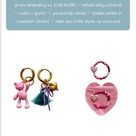
gratis verzending va. €100 (NL/BE) ♡ betaal veilig achteraf
♡ ruilen = gratis* ♡ persoonlijk advies ♡ fysieke winkel in
IJsselstein Utrecht ♡ meer dan 3.000 stylen op voorraad