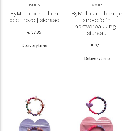
BYMELO
BYMELO
ByMelo oorbellen
ByMelo armbandje
beer roze | sieraad
snoepje in
hartverpakking |
€ 17,95
sieraad
€ 9,95
Deliverytime
Deliverytime