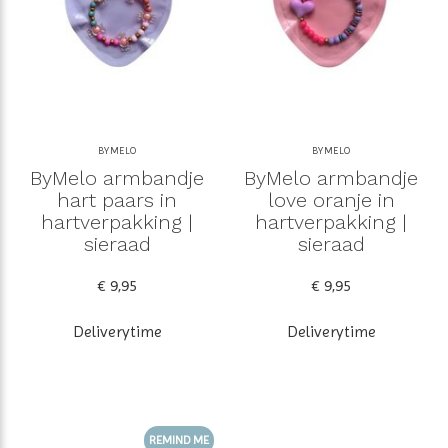
BYMELO
BYMELO
ByMelo armbandje
ByMelo armbandje
hart paars in
love oranje in
hartverpakking |
hartverpakking |
sieraad
sieraad
€ 9,95
€ 9,95
Deliverytime
Deliverytime
REMIND ME