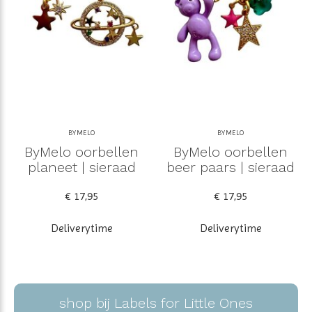
BYMELO
BYMELO
ByMelo oorbellen
ByMelo oorbellen
planeet | sieraad
beer paars | sieraad
€ 17,95
€ 17,95
Deliverytime
Deliverytime
shop bij Labels for Little Ones