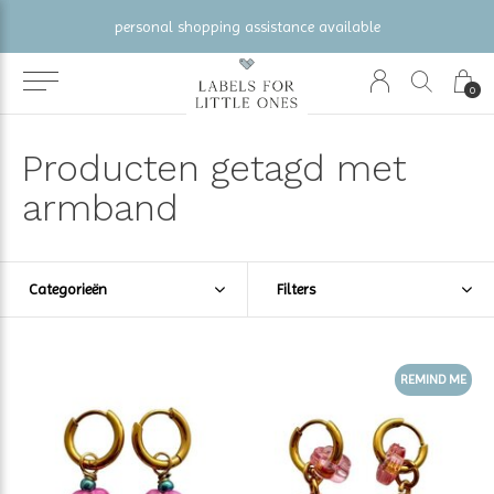
gratis verzending vanaf €100 (NL/BE/DE)
0
Producten getagd met
armband
Categorieën
Filters
REMIND ME