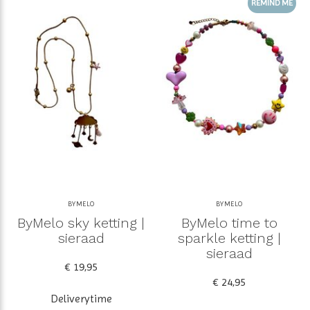
REMIND ME
BYMELO
BYMELO
ByMelo sky ketting |
ByMelo time to
sieraad
sparkle ketting |
sieraad
€ 19,95
€ 24,95
Deliverytime