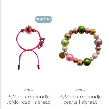
REMIND ME
BYMELO
BYMELO
ByMelo armbandje
ByMelo armbandje
liefde roze | sieraad
pearls | sieraad