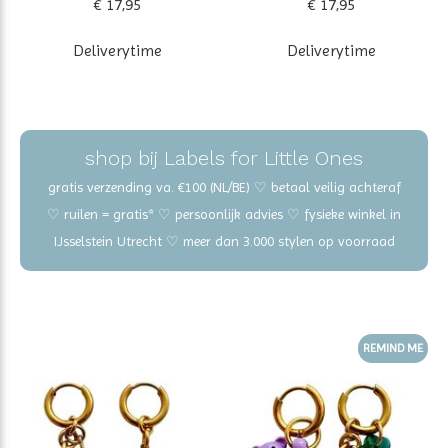
€ 17,95
€ 17,95
Deliverytime
Deliverytime
shop bij Labels for Little Ones
gratis verzending va. €100 (NL/BE) ♡ betaal veilig achteraf
♡ ruilen = gratis* ♡ persoonlijk advies ♡ fysieke winkel in
IJsselstein Utrecht ♡ meer dan 3.000 stylen op voorraad
REMIND ME