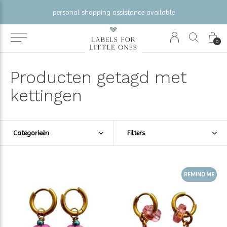
gratis verzending vanaf €100 (NL/BE/DE)
0
Producten getagd met
kettingen
Categorieën
Filters
REMIND ME