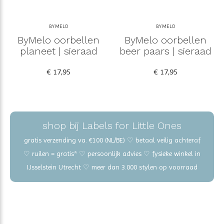
BYMELO
BYMELO
ByMelo oorbellen
ByMelo oorbellen
planeet | sieraad
beer paars | sieraad
€ 17,95
€ 17,95
shop bij Labels for Little Ones
gratis verzending va. €100 (NL/BE) ♡ betaal veilig achteraf
♡ ruilen = gratis* ♡ persoonlijk advies ♡ fysieke winkel in
IJsselstein Utrecht ♡ meer dan 3.000 stylen op voorraad