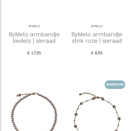
BYMELO
BYMELO
ByMelo armbandje
ByMelo armbandje
bedels | sieraad
strik roze | sieraad
€ 17,95
€ 8,95
REMIND ME