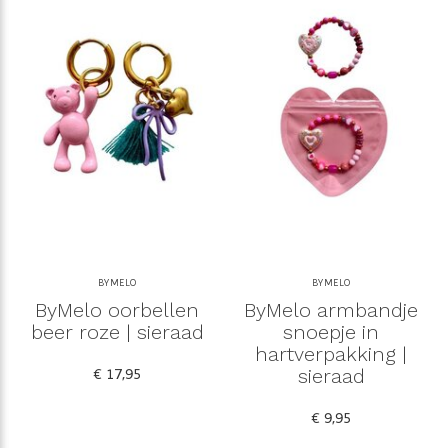
BYMELO
BYMELO
ByMelo oorbellen
ByMelo armbandje
beer roze | sieraad
snoepje in
hartverpakking |
€ 17,95
sieraad
€ 9,95