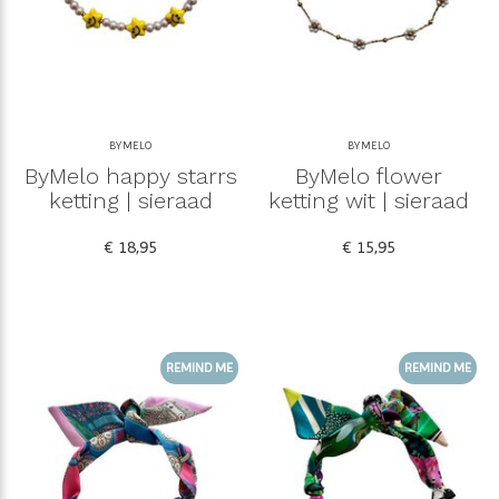
BYMELO
BYMELO
ByMelo happy starrs
ByMelo flower
ketting | sieraad
ketting wit | sieraad
€ 18,95
€ 15,95
REMIND ME
REMIND ME