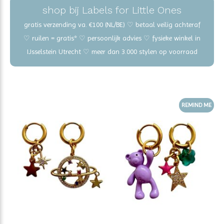
shop bij Labels for Little Ones
gratis verzending va. €100 (NL/BE) ♡ betaal veilig achteraf
♡ ruilen = gratis* ♡ persoonlijk advies ♡ fysieke winkel in
IJsselstein Utrecht ♡ meer dan 3.000 stylen op voorraad
REMIND ME