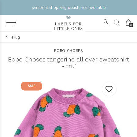
lable
gratis verzending vanaf €100 (NL/BE/DE)
0
Terug
BOBO CHOSES
Bobo Choses tangerine all over sweatshirt
- trui
SALE
SALE