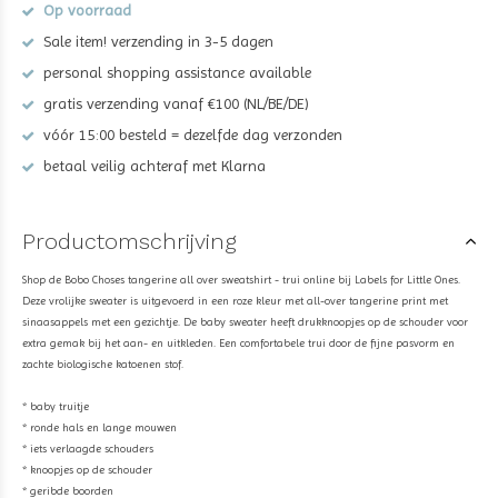
Op voorraad
Sale item! verzending in 3-5 dagen
personal shopping assistance available
gratis verzending vanaf €100 (NL/BE/DE)
vóór 15:00 besteld = dezelfde dag verzonden
betaal veilig achteraf met Klarna
Productomschrijving
Shop de Bobo Choses tangerine all over sweatshirt - trui online bij Labels for Little Ones.
Deze vrolijke sweater is uitgevoerd in een roze kleur met all-over tangerine print met
sinaasappels met een gezichtje. De baby sweater heeft drukknoopjes op de schouder voor
extra gemak bij het aan- en uitkleden. Een comfortabele trui door de fijne pasvorm en
zachte biologische katoenen stof.
* baby truitje
* ronde hals en lange mouwen
* iets verlaagde schouders
* knoopjes op de schouder
* geribde boorden