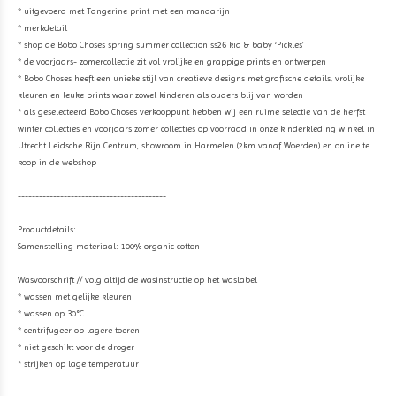
* uitgevoerd met Tangerine print met een mandarijn
* merkdetail
* shop de Bobo Choses spring summer collection ss26 kid & baby ‘Pickles’
* de voorjaars- zomercollectie zit vol vrolijke en grappige prints en ontwerpen
* Bobo Choses heeft een unieke stijl van creatieve designs met grafische details, vrolijke
kleuren en leuke prints waar zowel kinderen als ouders blij van worden
* als geselecteerd Bobo Choses verkooppunt hebben wij een ruime selectie van de herfst
winter collecties en voorjaars zomer collecties op voorraad in onze kinderkleding winkel in
Utrecht Leidsche Rijn Centrum, showroom in Harmelen (2km vanaf Woerden) en online te
koop in de webshop
------------------------------------------
Productdetails:
Samenstelling materiaal: 100% organic cotton
Wasvoorschrift // volg altijd de wasinstructie op het waslabel
* wassen met gelijke kleuren
* wassen op 30°C
* centrifugeer op lagere toeren
* niet geschikt voor de droger
* strijken op lage temperatuur