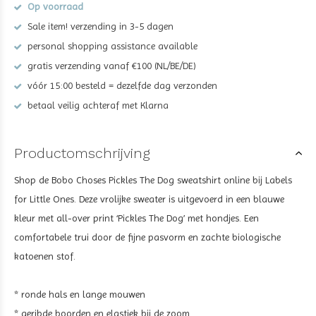
Op voorraad
Sale item! verzending in 3-5 dagen
personal shopping assistance available
gratis verzending vanaf €100 (NL/BE/DE)
vóór 15:00 besteld = dezelfde dag verzonden
betaal veilig achteraf met Klarna
Productomschrijving
Shop de Bobo Choses Pickles The Dog sweatshirt online bij Labels
for Little Ones. Deze vrolijke sweater is uitgevoerd in een blauwe
kleur met all-over print ‘Pickles The Dog’ met hondjes. Een
comfortabele trui door de fijne pasvorm en zachte biologische
katoenen stof.
* ronde hals en lange mouwen
* geribde boorden en elastiek bij de zoom