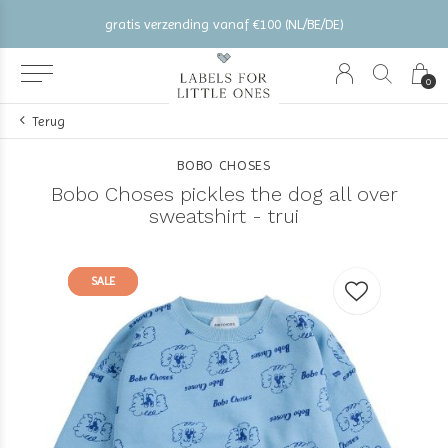
gratis verzending vanaf €100 (NL/BE/DE)
0
Terug
BOBO CHOSES
Bobo Choses pickles the dog all over
sweatshirt - trui
SALE
SALE