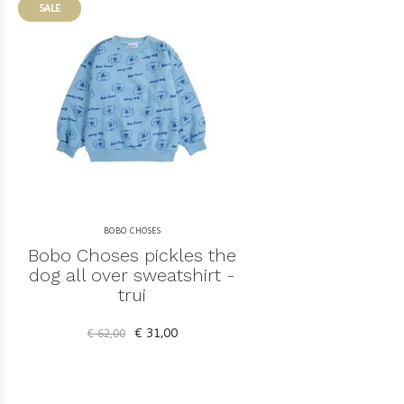
SALE
BOBO CHOSES
Bobo Choses pickles the
dog all over sweatshirt -
trui
€ 31,00
€ 62,00