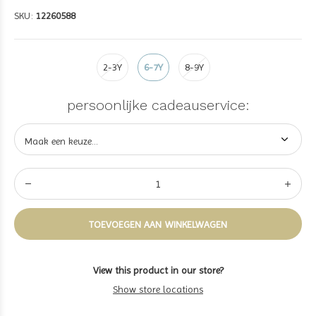
SKU:
12260588
2-3Y
6-7Y
8-9Y
persoonlijke cadeauservice:
TOEVOEGEN AAN WINKELWAGEN
View this product in our store?
Show store locations