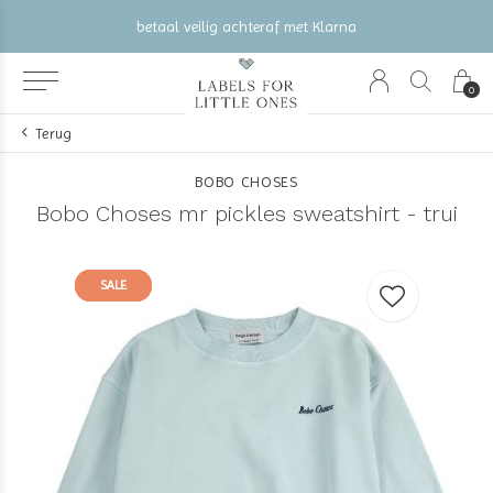
betaal veilig achteraf met Klarna
0
Terug
BOBO CHOSES
Bobo Choses mr pickles sweatshirt - trui
SALE
SALE