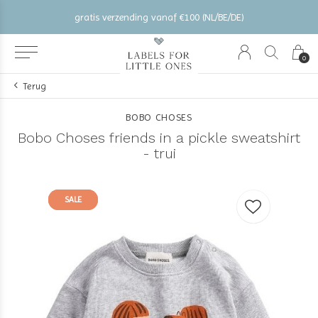
gratis verzending vanaf €100 (NL/BE/DE)
0
Terug
BOBO CHOSES
Bobo Choses friends in a pickle sweatshirt
- trui
SALE
SALE