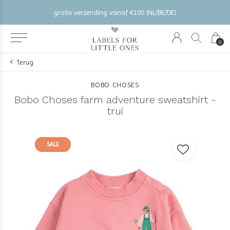
gratis verzending vanaf €100 (NL/BE/DE)
0
Terug
BOBO CHOSES
Bobo Choses farm adventure sweatshirt -
trui
SALE
SALE