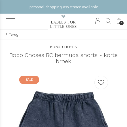
personal shopping assistance available
0
Terug
BOBO CHOSES
Bobo Choses BC bermuda shorts - korte
broek
SALE
SALE