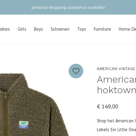
gratis verzending vanaf €100 (NL/BE/DE)
abies
Girls
Boys
Schoenen
Toys
Furniture
Home Dec
AMERICAN VINTAGE
American
hoktown
€ 149,00
Shop het American V
Labels for Little On