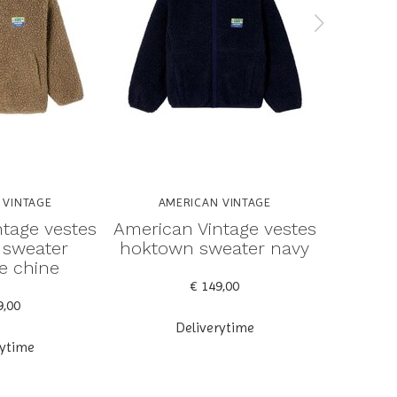
 VINTAGE
AMERICAN VINTAGE
AM
tage vestes
American Vintage vestes
America
 sweater
hoktown sweater navy
hok
e chine
bo
€ 149,00
9,00
Deliverytime
rytime