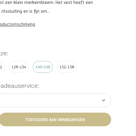
rst een klein merkembleem. Het vest heeft een
tssluiting en is fijn om...
roductomschrijving
ze:
22
128-134
140-146
152-158
cadeauservice:
TOEVOEGEN AAN WINKELWAGEN