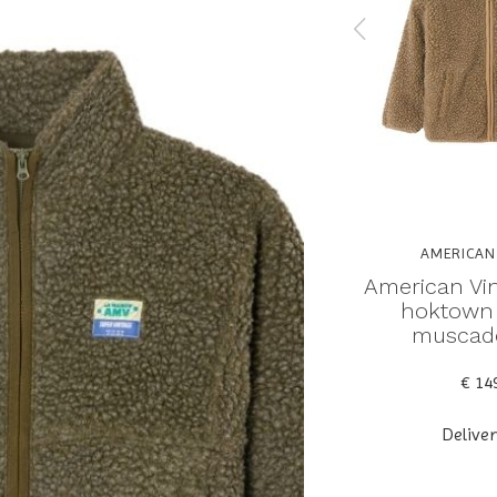
GE
AMERICAN VINTAGE
AMERICAN
 vestes
American Vintage vestes
American Vin
ter
hoktown sweater dragee
hoktown
ne
chine
muscad
€ 149,00
€ 14
Deliverytime
Delive