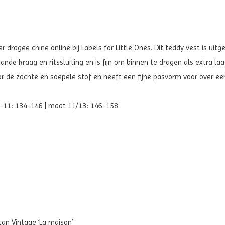
er dragee chine
online bij Labels for Little Ones. Dit teddy vest is ui
nde kraag en ritssluiting en is fijn om binnen te dragen als extra laa
r de zachte en soepele stof en heeft een fijne pasvorm voor over een
9-11: 134-146 | maat 11/13: 146-158
can Vintage ‘La maison’