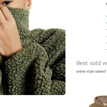
Best sold wi
online style advies
NEW !
NEW !