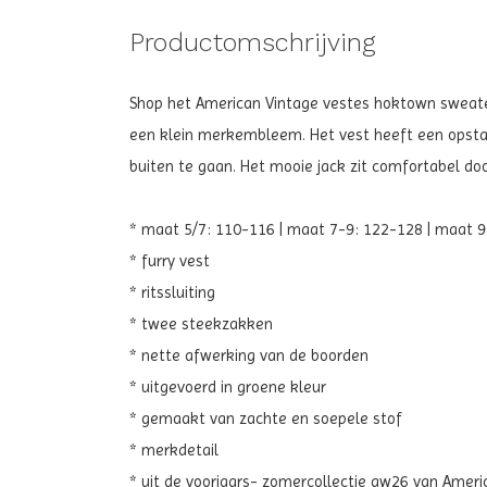
Productomschrijving
Shop het American Vintage vestes hoktown sweat
een klein merkembleem.
Het vest heeft een opstaa
buiten te gaan. Het mooie jack zit comfortabel doo
* maat 5/7: 110-116 | maat 7-9: 122-128 | maat 
* furry vest
* ritssluiting
* twee steekzakken
* nette afwerking van de boorden
* uitgevoerd in
groene kleur
* gemaakt van zachte en soepele stof
* merkdetail
* uit de voorjaars- zomercollectie aw26 van Ameri