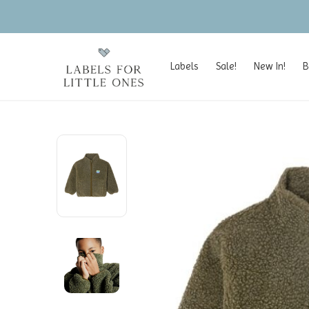
Labels
Sale!
New In!
B