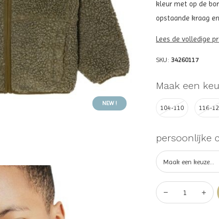
kleur met op de bo
opstaande kraag en ri
Lees de volledige p
SKU:
34260117
Maak een keu
NEW !
104-110
116-1
persoonlijke 