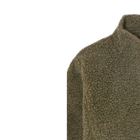
AMERICAN VINTA
American Vintage
hoktown swea
bordeaux chi
€ 149,00
Deliverytime