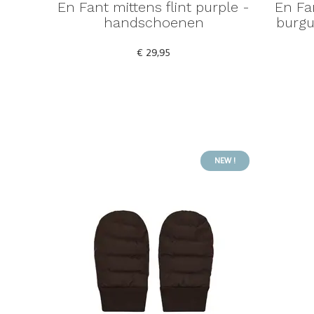
En Fant mittens flint purple -
En Fa
handschoenen
burg
€ 29,95
NEW !