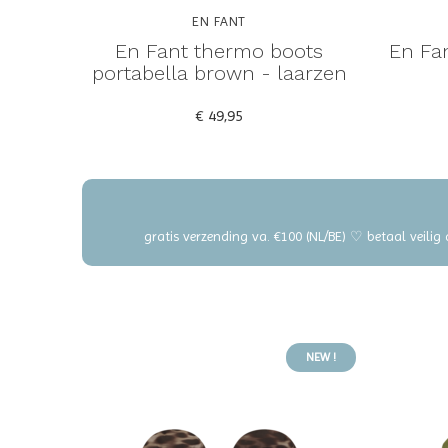
EN FANT
En Fant thermo boots
En Fa
portabella brown - laarzen
€ 49,95
gratis verzending va. €100 (NL/BE) ♡ betaal veilig
NEW !