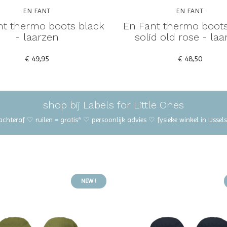
EN FANT
EN FANT
nt thermo boots black
En Fant thermo boots
- laarzen
solid old rose - laa
€ 49,95
€ 48,50
shop bij Labels for Little Ones
 achteraf ♡ ruilen = gratis* ♡ persoonlijk advies ♡ fysieke winkel in IJss
NEW !