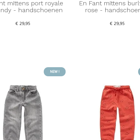
nt mittens port royale
En Fant mittens bur
undy - handschoenen
rose - handschoe
€ 29,95
€ 29,95
NEW !