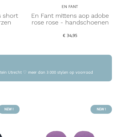
EN FANT
 short
En Fant mittens aop adobe
rzen
rose rose - handschoenen
€ 34,95
elstein Utrecht ♡ meer dan 3.000 stylen op voorraad
NEW !
NEW !