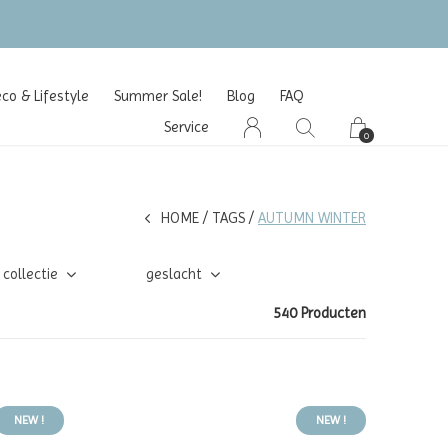
o & Lifestyle
Summer Sale!
Blog
FAQ
Service
0
HOME
TAGS
AUTUMN WINTER
collectie
geslacht
540 Producten
NEW !
NEW !