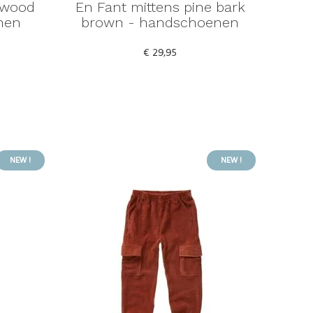
lwood
En Fant mittens pine bark
nen
brown - handschoenen
€ 29,95
NEW !
NEW !