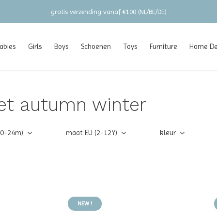
gratis verzending vanaf €100 (NL/BE/DE)
abies
Girls
Boys
Schoenen
Toys
Furniture
Home Dec
et autumn winter
(0-24m)
maat EU (2-12Y)
kleur
NEW !