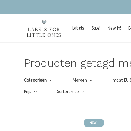
Labels
Sale!
New In!
B
Producten getagd m
Categorieën
Merken
maat EU 
Prijs
Sorteren op
NEW !