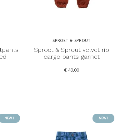
SPROET & SPROUT
tpants
Sproet & Sprout velvet rib
red
cargo pants garnet
€ 49,00
NEW !
NEW !