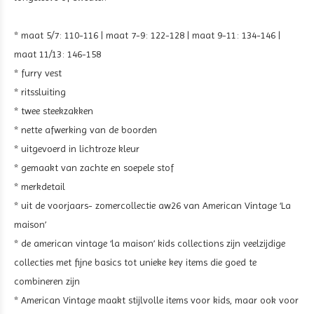
* maat 5/7: 110-116 | maat 7-9: 122-128 | maat 9-11: 134-146 |
maat 11/13: 146-158
* furry vest
* ritssluiting
* twee steekzakken
* nette afwerking van de boorden
* uitgevoerd in
lichtroze kleur
* gemaakt van zachte en soepele stof
* merkdetail
* uit de voorjaars- zomercollectie aw26 van American Vintage ‘La
maison’
* de american vintage ‘la maison’ kids collections zijn veelzijdige
collecties met fijne basics tot unieke key items die goed te
combineren zijn
* American Vintage maakt stijlvolle items voor kids, maar ook voor