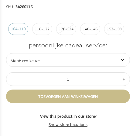
SKU:
34260116
104-110
116-122
128-134
140-146
152-158
persoonlijke cadeauservice:
TOEVOEGEN AAN WINKELWAGEN
View this product in our store?
Show store locations