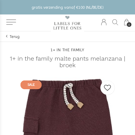
gratis verzending vanaf €100 (NL/BE/DE)
0
Terug
1+ IN THE FAMILY
1+ in the family malte pants melanzana |
broek
SALE
SALE