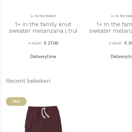
1+ IN THE FAMILY
1+ IN THE FAM
1+ in the family knut
1+ in the fam
sweater melanzana | trui
sweater melanz
€ 27,00
€ 30
€ 45,00
€ 50,00
Deliverytime
Deliveryt
Recent bekeken
SALE