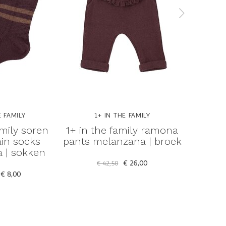
E FAMILY
1+ IN THE FAMILY
1
amily soren
1+ in the family ramona
1+ in 
ain socks
pants melanzana | broek
pants m
 | sokken
€ 26,00
€ 42,50
€
€ 8,00