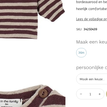
bordeauxrood en be
heerlijk comfortabel
Lees de volledige p
SKU:
34250439
Maak een keu
36m
persoonlijke 