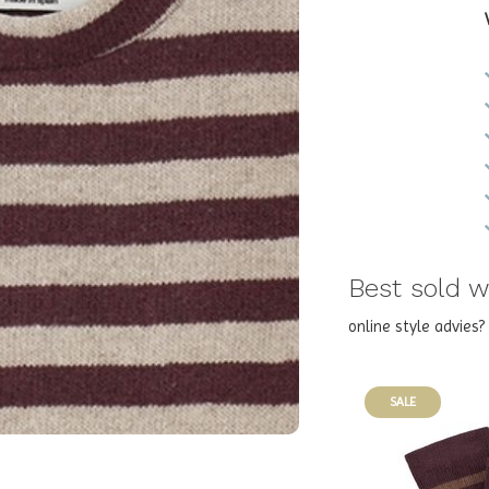
Best sold wi
online style advies
SALE
SALE