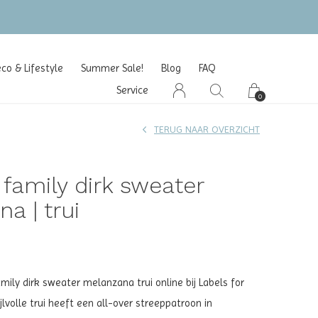
o & Lifestyle
Summer Sale!
Blog
FAQ
Service
0
TERUG NAAR OVERZICHT
e family dirk sweater
a | trui
mily dirk sweater melanzana trui online bij Labels for
ijlvolle trui heeft een all-over streeppatroon in