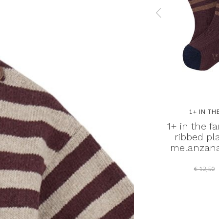
Y
1+ IN THE FAMILY
1+ IN TH
 ramona
1+ in the family malte
1+ in the f
| broek
pants melanzana | broek
ribbed pl
melanzana
€ 24,00
€ 40,00
€ 12,50