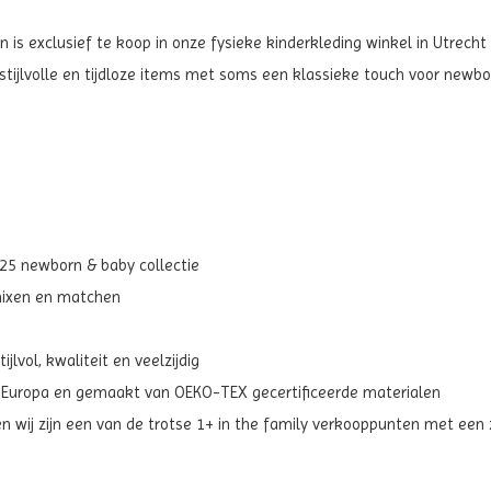
is exclusief te koop in onze fysieke kinderkleding winkel in Utrecht 
ijlvolle en tijdloze items met soms een klassieke touch voor newbo
aw25 newborn & baby collectie
 mixen en matchen
jlvol, kwaliteit en veelzijdig
t Europa en gemaakt van OEKO-TEX gecertificeerde materialen
en wij zijn een van de trotse 1+ in the family verkooppunten met ee