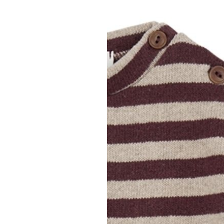
1+ IN THE FAMIL
1+ in the family
pants melanzana 
€ 26,00
€ 42,50