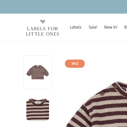
Labels
Sale!
New In!
B
SALE