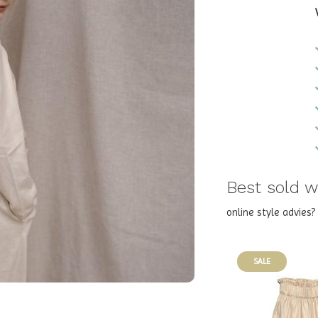
Best sold wi
online style advies
SALE