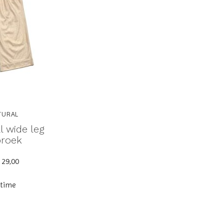
TURAL
l wide leg
broek
 29,00
ytime