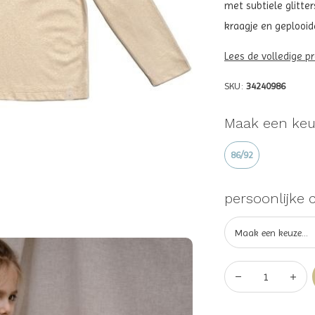
met subtiele glitte
kraagje en geplooid
Lees de volledige p
SKU:
34240986
Maak een keu
86/92
persoonlijke 