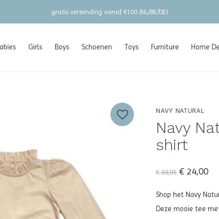
gratis verzending vanaf €100 (NL/BE/DE)
abies
Girls
Boys
Schoenen
Toys
Furniture
Home Dec
NAVY NATURAL
Navy Nat
shirt
€ 24,00
€ 39,95
Shop het Navy Natura
Deze mooie tee met