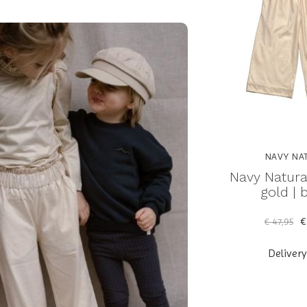
NAVY NA
Navy Natura
gold | 
€
€ 47,95
Deliver