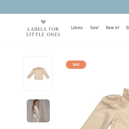
Labels
Sale!
New In!
B
SALE