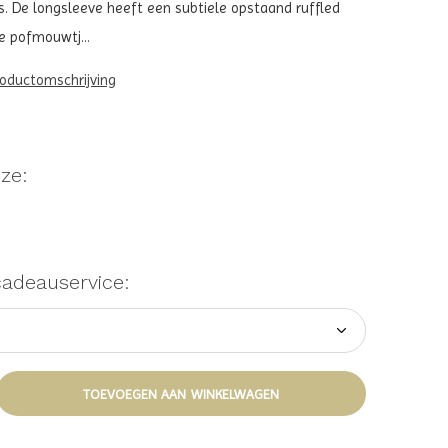
rs. De longsleeve heeft een subtiele opstaand ruffled
e pofmouwtj...
roductomschrijving
ze:
cadeauservice:
TOEVOEGEN AAN WINKELWAGEN