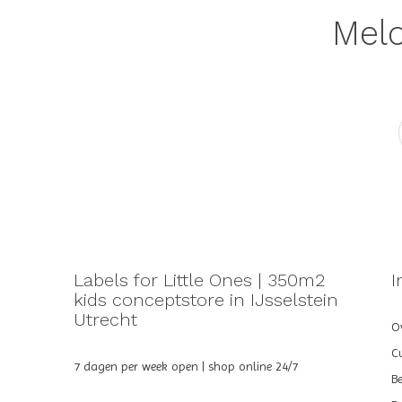
Meld
Labels for Little Ones | 350m2
I
kids conceptstore in IJsselstein
Utrecht
Ov
C
7 dagen per week open | shop online 24/7
B