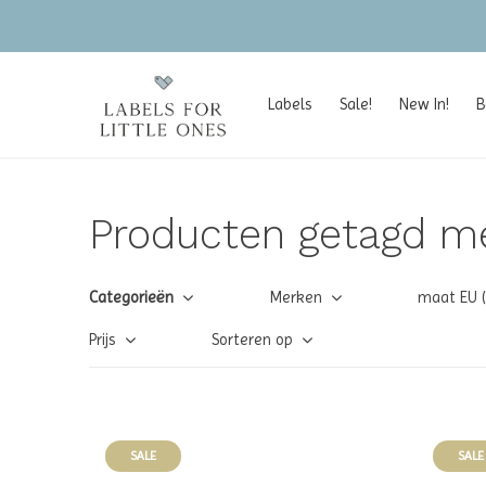
Labels
Sale!
New In!
B
Producten getagd me
Categorieën
Merken
maat EU 
Prijs
Sorteren op
SALE
SALE