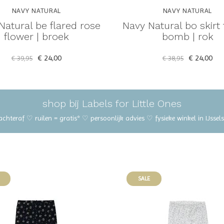
NAVY NATURAL
NAVY NATURAL
Natural be flared rose
Navy Natural bo skirt
flower | broek
bomb | rok
€ 24,00
€ 24,00
€ 39,95
€ 38,95
shop bij Labels for Little Ones
 achteraf ♡ ruilen = gratis* ♡ persoonlijk advies ♡ fysieke winkel in IJss
SALE