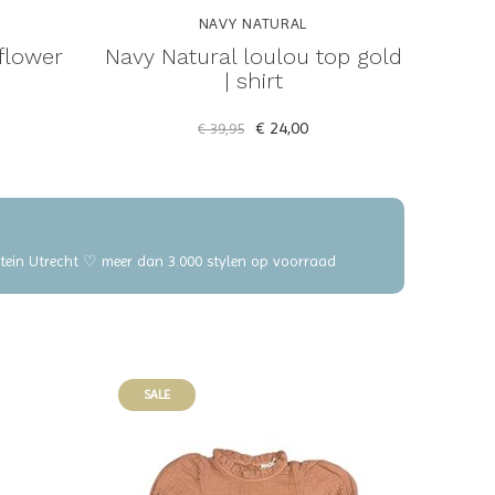
NAVY NATURAL
 flower
Navy Natural loulou top gold
| shirt
€ 24,00
€ 39,95
elstein Utrecht ♡ meer dan 3.000 stylen op voorraad
SALE