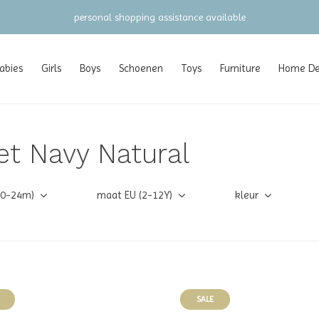
gratis verzending vanaf €100 (NL/BE/DE)
abies
Girls
Boys
Schoenen
Toys
Furniture
Home Dec
t Navy Natural
(0-24m)
maat EU (2-12Y)
kleur
SALE