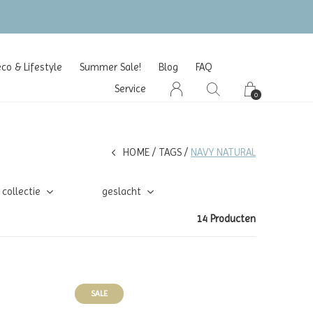
o & Lifestyle
Summer Sale!
Blog
FAQ
Service
0
HOME
TAGS
NAVY NATURAL
collectie
geslacht
14 Producten
SALE