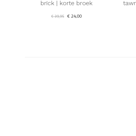
brick | korte broek
tawn
€ 24,00
€ 39,95