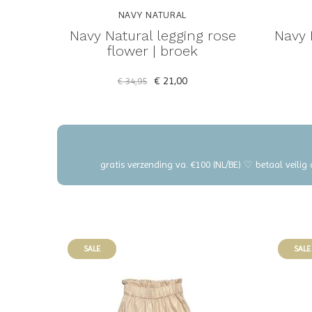
NAVY NATURAL
Navy Natural legging rose
Navy 
flower | broek
€ 21,00
€ 34,95
gratis verzending va. €100 (NL/BE) ♡ betaal veilig
SALE
SALE