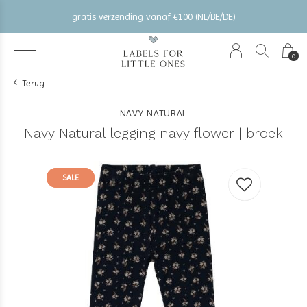
gratis verzending vanaf €100 (NL/BE/DE)
0
Terug
NAVY NATURAL
Navy Natural legging navy flower | broek
SALE
SALE