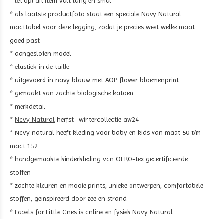
* let op! dit item valt lang en smal
* als laatste productfoto staat een speciale Navy Natural
maattabel voor deze legging, zodat je precies weet welke maat
goed past
* aangesloten model
* elastiek in de taille
* uitgevoerd in navy blauw met AOP flower bloemenprint
* gemaakt van zachte biologische katoen
* merkdetail
*
Navy Natural
herfst- wintercollectie aw24
* Navy natural heeft kleding voor baby en kids van maat 50 t/m
maat 152
* handgemaakte kinderkleding van OEKO-tex gecertificeerde
stoffen
* zachte kleuren en mooie prints, unieke ontwerpen, comfortabele
stoffen, geïnspireerd door zee en strand
* Labels for Little Ones is online en fysiek Navy Natural