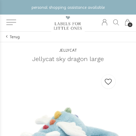
rsonal shopping assistance available
gratis ve
0
Terug
JELLYCAT
Jellycat sky dragon large