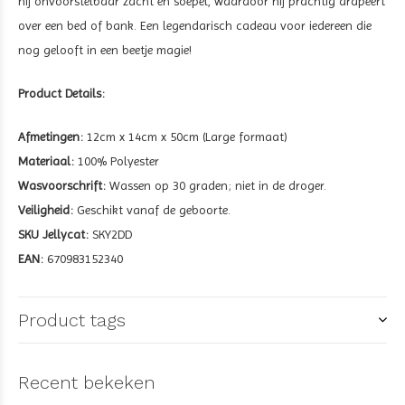
hij onvoorstelbaar zacht en soepel, waardoor hij prachtig drapeert
over een bed of bank. Een legendarisch cadeau voor iedereen die
nog gelooft in een beetje magie!
Product Details:
Afmetingen:
12cm x 14cm x 50cm (Large formaat)
Materiaal:
100% Polyester
Wasvoorschrift:
Wassen op 30 graden; niet in de droger.
Veiligheid:
Geschikt vanaf de geboorte.
SKU Jellycat:
SKY2DD
EAN:
670983152340
Product tags
Recent bekeken