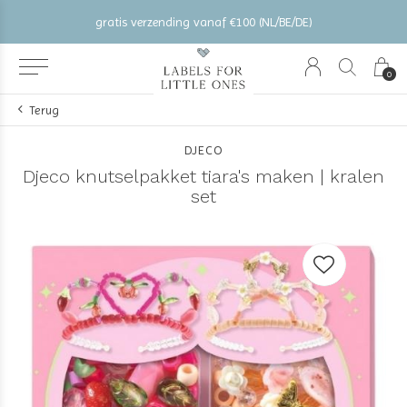
gratis verzending vanaf €100 (NL/BE/DE)
0
Terug
DJECO
Djeco knutselpakket tiara's maken | kralen
set