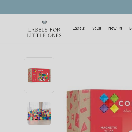
Labels
Sale!
New In!
B