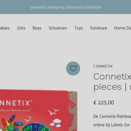
gratis verzending vanaf €100 (NL/BE/DE)
abies
Girls
Boys
Schoenen
Toys
Furniture
Home Dec
CONNETIX
Conneti
pieces |
€ 225,00
De Connetix Rainbo
online bij Labels f