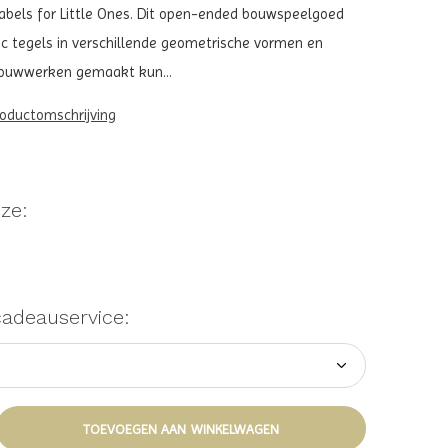
j Labels for Little Ones. Dit open-ended bouwspeelgoed
c tegels in verschillende geometrische vormen en
ouwwerken gemaakt kun...
roductomschrijving
ze:
cadeauservice:
TOEVOEGEN AAN WINKELWAGEN