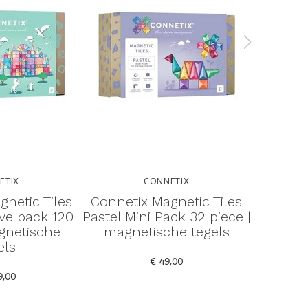
ETIX
CONNETIX
netic Tiles
Connetix Magnetic Tiles
Conneti
ive pack 120
Pastel Mini Pack 32 piece |
Pac
gnetische
magnetische tegels
magn
els
€ 49,00
9,00