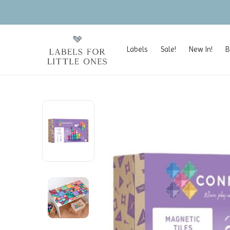
Labels
Sale!
New In!
B