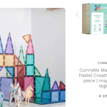
CONNETIX
CONN
eometry
Connetix magnetic tiles
Connetix Mag
s |
pastel shape expansion
Pastel Creat
gels
pack 48 piece |
piece | ma
magnetische tegels
teg
€ 99,00
€ 13