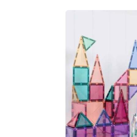
CONNETIX
Connetix Pastel G
Pack 40 piece
magnetische te
€ 65,00