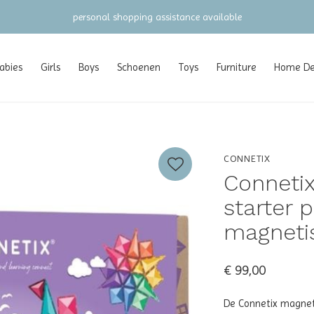
gratis verzending vanaf €100 (NL/BE/DE)
abies
Girls
Boys
Schoenen
Toys
Furniture
Home Dec
CONNETIX
Connetix
starter 
magneti
€ 99,00
De Connetix magneti