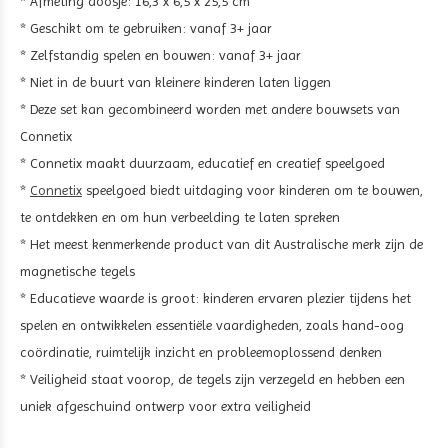
* Afmeting doosje: 16,3 x 6,5 x 25,5 cm
* Geschikt om te gebruiken: vanaf 3+ jaar
* Zelfstandig spelen en bouwen: vanaf 3+ jaar
* Niet in de buurt van kleinere kinderen laten liggen
* Deze set kan gecombineerd worden met andere bouwsets van
Connetix
* Connetix maakt duurzaam, educatief en creatief speelgoed
*
Connetix
speelgoed biedt uitdaging voor kinderen om te bouwen,
te ontdekken en om hun verbeelding te laten spreken
* Het meest kenmerkende product van dit Australische merk zijn de
magnetische tegels
* Educatieve waarde is groot: kinderen ervaren plezier tijdens het
spelen en ontwikkelen essentiële vaardigheden, zoals hand-oog
coördinatie, ruimtelijk inzicht en probleemoplossend denken
* Veiligheid staat voorop, de tegels zijn verzegeld en hebben een
uniek afgeschuind ontwerp voor extra veiligheid