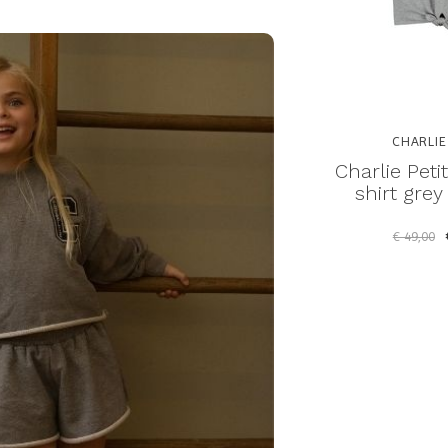
CHARLIE PETITE
CHARLIE
 sweater
Charlie Petite presley t-
Charlie Peti
ge
shirt ecru
shirt gre
€ 20,00
€ 39,00
€ 49,00