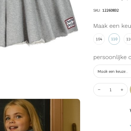
SKU:
12260832
Maak een keu
104
110
11
persoonlijke 