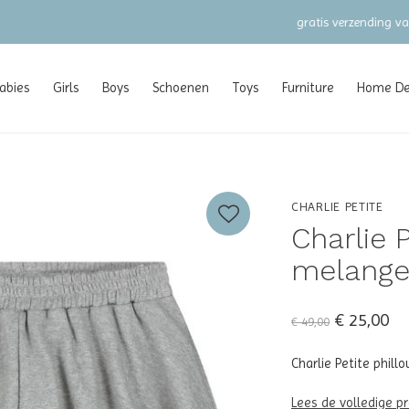
gratis verzending vanaf €100 (NL/BE/DE)
abies
Girls
Boys
Schoenen
Toys
Furniture
Home Dec
CHARLIE PETITE
Charlie P
melang
€ 25,00
€ 49,00
Charlie Petite phill
Lees de volledige p