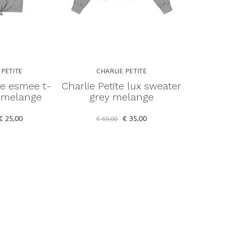
 PETITE
CHARLIE PETITE
C
te esmee t-
Charlie Petite lux sweater
Charlie
y melange
grey melange
€ 25,00
€ 35,00
€ 69,00
€