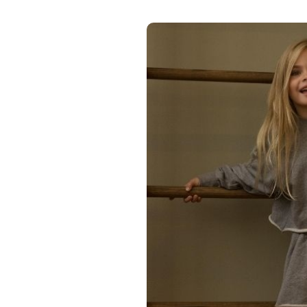
CHARLIE PETITE
Charlie Petite lux
grey melan
€ 35,00
€ 69,00