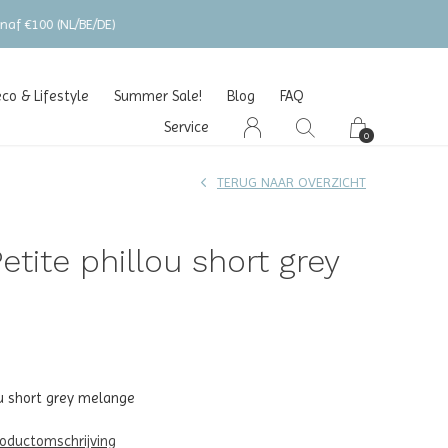
o & Lifestyle
Summer Sale!
Blog
FAQ
Service
0
TERUG NAAR OVERZICHT
etite phillou short grey
e
ou short grey melange
roductomschrijving