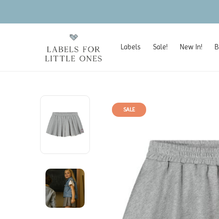
Labels
Sale!
New In!
B
SALE