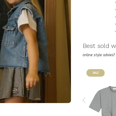
Best sold wi
online style advies
SALE
SALE