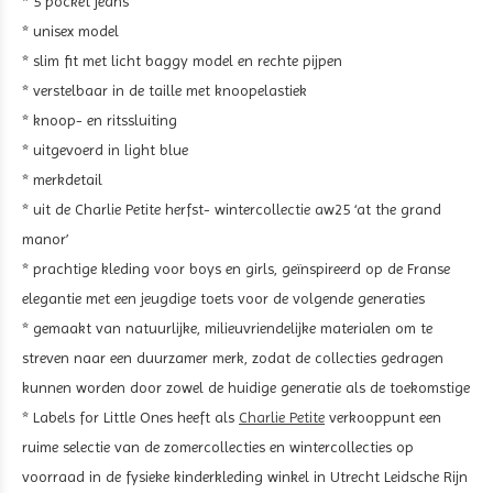
* 5 pocket jeans
* unisex model
* slim fit met licht baggy model en rechte pijpen
* verstelbaar in de taille met knoopelastiek
* knoop- en ritssluiting
* uitgevoerd in light blue
* merkdetail
* uit de Charlie Petite herfst- wintercollectie aw25 ‘at the grand
manor’
* prachtige kleding voor boys en girls, geïnspireerd op de Franse
elegantie met een jeugdige toets voor de volgende generaties
* gemaakt van natuurlijke, milieuvriendelijke materialen om te
streven naar een duurzamer merk, zodat de collecties gedragen
kunnen worden door zowel de huidige generatie als de toekomstige
* Labels for Little Ones heeft als
Charlie Petite
verkooppunt een
ruime selectie van de zomercollecties en wintercollecties op
voorraad in de fysieke kinderkleding winkel in Utrecht Leidsche Rijn