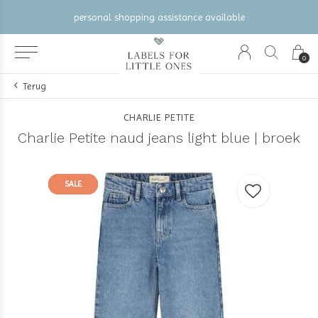
personal shopping assistance available
0
Terug
CHARLIE PETITE
Charlie Petite naud jeans light blue | broek
SALE
SALE