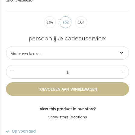
SKU:
34250696
104
152
164
persoonlijke cadeauservice:
TOEVOEGEN AAN WINKELWAGEN
View this product in our store?
Show store locations
Op voorraad