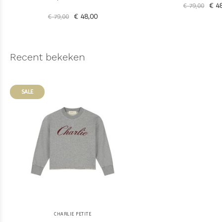
€ 48
€ 79,00
€ 48,00
€ 79,00
Recent bekeken
SALE
CHARLIE PETITE