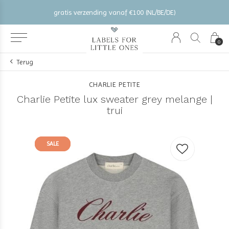
gratis verzending vanaf €100 (NL/BE/DE)
0
Terug
CHARLIE PETITE
Charlie Petite lux sweater grey melange |
trui
SALE
SALE