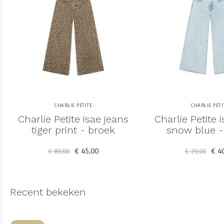
CHARLIE PETITE
CHARLIE PETI
Charlie Petite isae jeans
Charlie Petite 
tiger print - broek
snow blue -
€ 45,00
€ 40
€ 89,00
€ 79,00
Recent bekeken