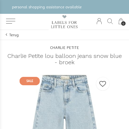
gratis verzending vanaf €100 (NL/BE/DE)
0
Terug
CHARLIE PETITE
Charlie Petite lou balloon jeans snow blue
- broek
SALE
SALE