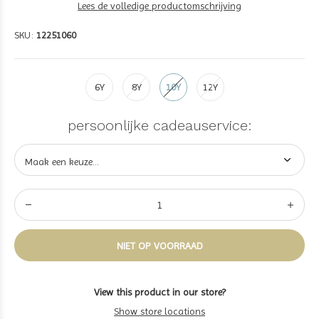
Lees de volledige productomschrijving
SKU:
12251060
6Y
8Y
10Y
12Y
persoonlijke cadeauservice:
NIET OP VOORRAAD
View this product in our store?
Show store locations