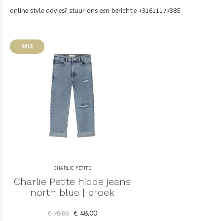
online style advies? stuur ons een berichtje +31611177385
SALE
CHARLIE PETITE
Charlie Petite hidde jeans
north blue | broek
€ 48,00
€ 79,00