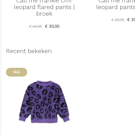
Call me frankie cmf
Call me fran
leopard flared pants |
leopard pants
broek
€ 30
€ 49,95
€ 30,00
€ 49,95
Recent bekeken
SALE