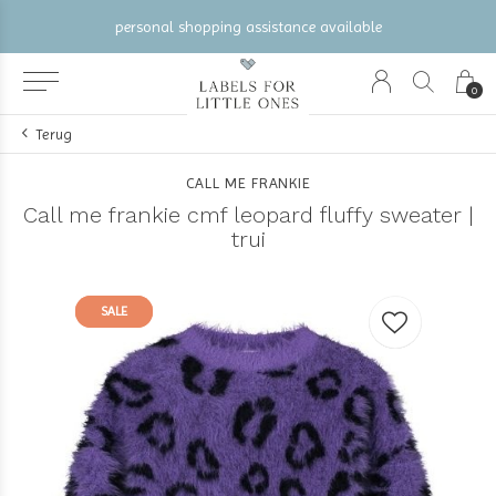
personal shopping assistance available
0
Terug
CALL ME FRANKIE
Call me frankie cmf leopard fluffy sweater |
trui
SALE
SALE