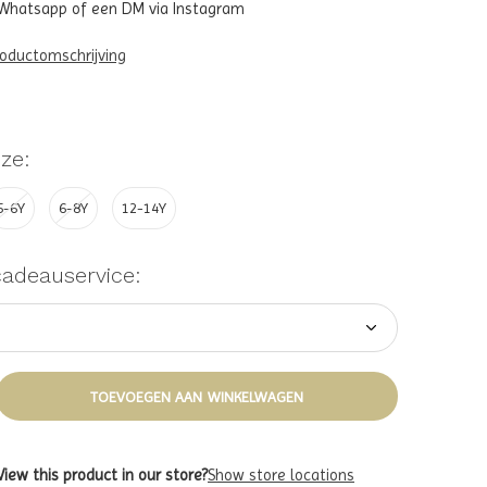
a Whatsapp of een DM via Instagram
roductomschrijving
ze:
5-6Y
6-8Y
12-14Y
cadeauservice:
TOEVOEGEN AAN WINKELWAGEN
View this product in our store?
Show store locations