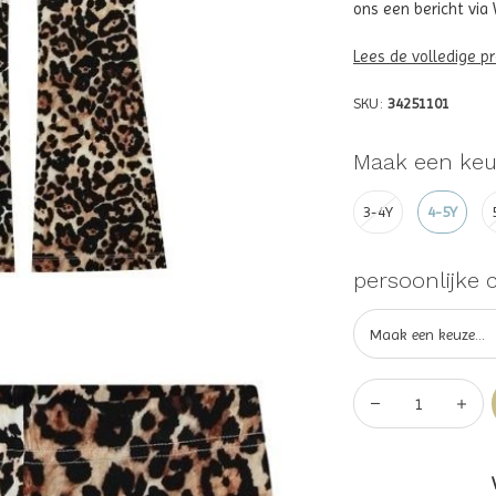
ons een bericht vi
Lees de volledige p
SKU:
34251101
Maak een keu
3-4Y
4-5Y
persoonlijke 