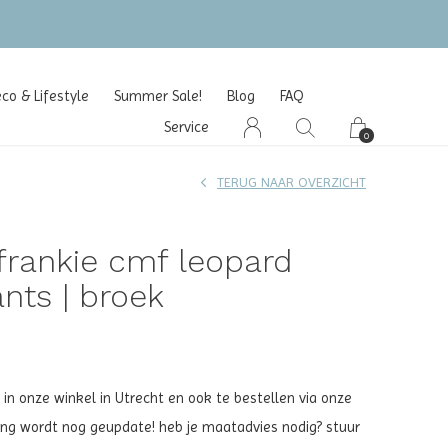
)
o & Lifestyle
Summer Sale!
Blog
FAQ
Service
0
TERUG NAAR OVERZICHT
frankie cmf leopard
ants | broek
 in onze winkel in Utrecht en ook te bestellen via onze
ing wordt nog geupdate! heb je maatadvies nodig? stuur