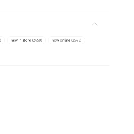
)
new in store
(2459)
now online
(2543)