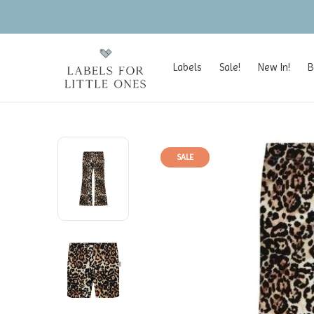
Labels
Sale!
New In!
B
SALE