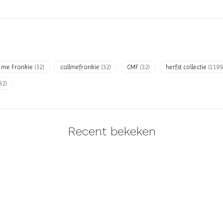
l me Frankie
(32)
callmefrankie
(32)
CMF
(32)
herfst collectie
(1199
32)
Recent bekeken