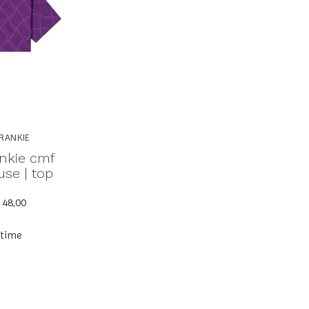
RANKIE
ankie cmf
use | top
 48,00
ytime