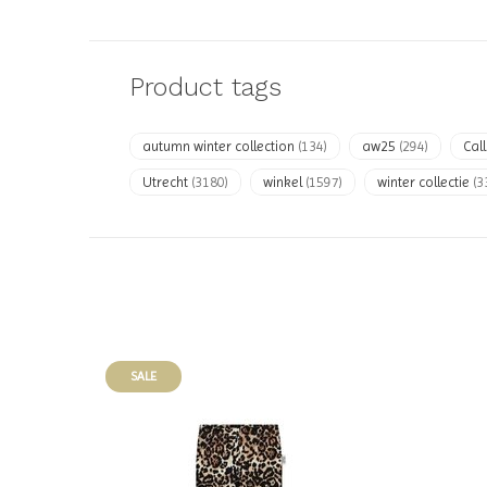
Product tags
autumn winter collection
(134)
aw25
(294)
Cal
Utrecht
(3180)
winkel
(1597)
winter collectie
(3
SALE