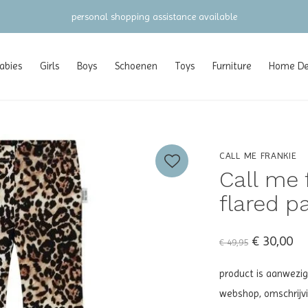
gratis verzending vanaf €100 (NL/BE/DE
abies
Girls
Boys
Schoenen
Toys
Furniture
Home Dec
CALL ME FRANKIE
Call me 
flared p
€ 30,00
€ 49,95
product is aanwezig
webshop, omschrijv