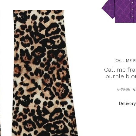
CALL ME F
Call me fr
purple blo
€
€ 79,95
Deliver