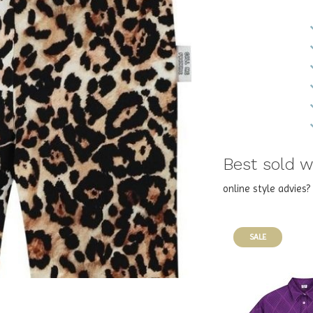
Best sold wi
online style advies
SALE