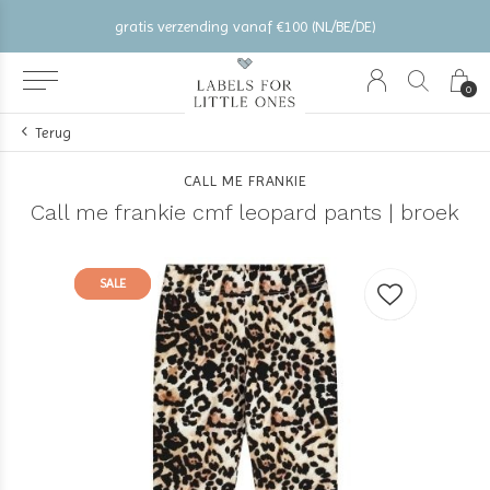
gratis verzending vanaf €100 (NL/BE/DE)
0
Terug
CALL ME FRANKIE
Call me frankie cmf leopard pants | broek
SALE
SALE