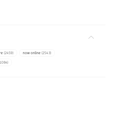
ore
(2459)
now online
(2543)
(1084)