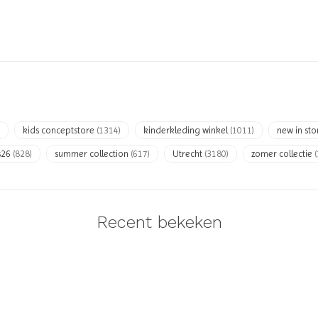
kids conceptstore
(1314)
kinderkleding winkel
(1011)
new in st
s26
(828)
summer collection
(617)
Utrecht
(3180)
zomer collectie
Recent bekeken