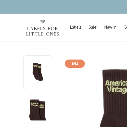
Labels
Sale!
New In!
B
SALE