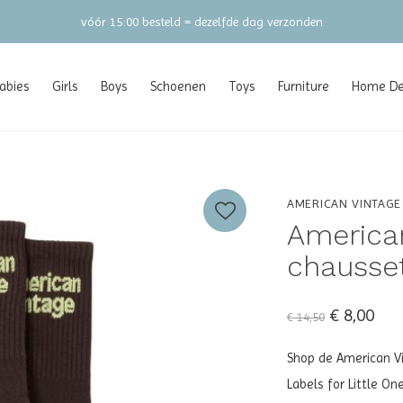
vóór 15:00 besteld = dezelfde dag verzonden
abies
Girls
Boys
Schoenen
Toys
Furniture
Home Dec
AMERICAN VINTAGE
America
chausse
€ 8,00
€ 14,50
Shop de American Vi
Labels for Little On