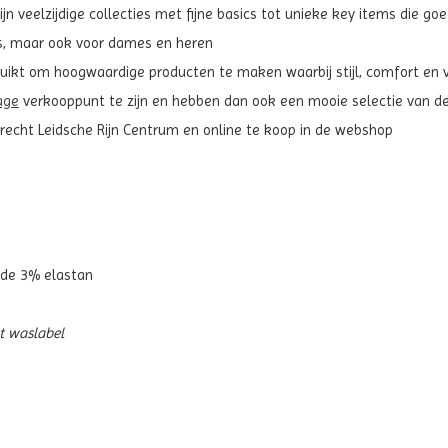
ijn veelzijdige collecties met fijne basics tot unieke key items die go
ds, maar ook voor dames en heren
ikt om hoogwaardige producten te maken waarbij stijl, comfort en ve
age
verkooppunt te zijn en hebben dan ook een mooie selectie van de 
trecht Leidsche Rijn Centrum en online te koop in de webshop
de 3% elastan
et waslabel