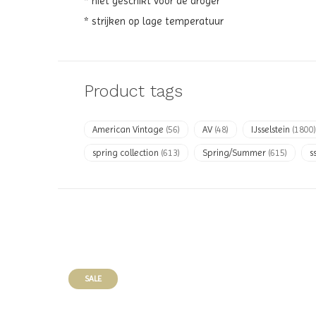
* niet geschikt voor de droger
* strijken op lage temperatuur
Product tags
American Vintage
(56)
AV
(48)
IJsselstein
(1800)
spring collection
(613)
Spring/Summer
(615)
s
SALE