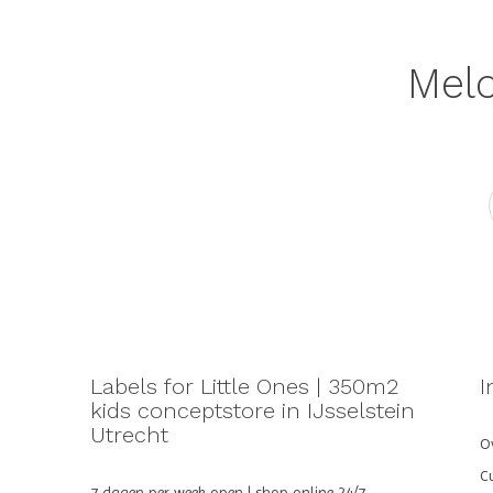
Meld
Labels for Little Ones | 350m2
I
kids conceptstore in IJsselstein
Utrecht
Ov
C
7 dagen per week open | shop online 24/7