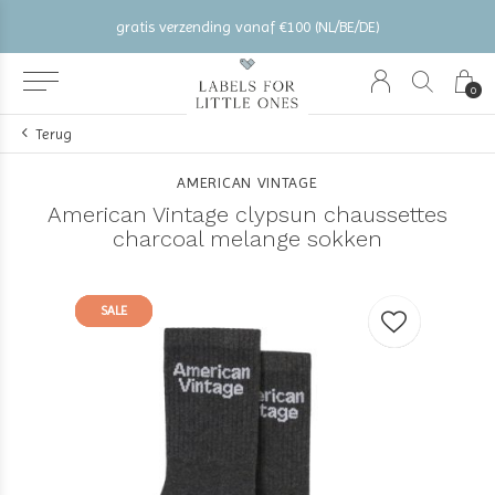
gratis verzending vanaf €100 (NL/BE/DE)
0
Terug
AMERICAN VINTAGE
American Vintage clypsun chaussettes
charcoal melange sokken
SALE
SALE
SALE