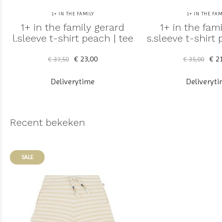
1+ IN THE FAMILY
1+ IN THE FAM
1+ in the family gerard
1+ in the fami
l.sleeve t-shirt peach | tee
s.sleeve t-shirt 
€ 23,00
€ 21
€ 37,50
€ 35,00
Deliverytime
Deliveryt
Recent bekeken
SALE