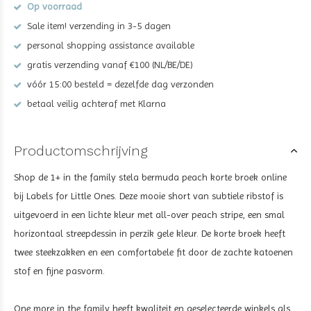
Op voorraad
Sale item! verzending in 3-5 dagen
personal shopping assistance available
gratis verzending vanaf €100 (NL/BE/DE)
vóór 15:00 besteld = dezelfde dag verzonden
betaal veilig achteraf met Klarna
Productomschrijving
Shop de
1+ in the family stela bermuda peach korte broek
online
bij Labels for Little Ones. Deze mooie short van subtiele ribstof is
uitgevoerd in een lichte kleur met all-over
peach
stripe, een smal
horizontaal streepdessin in perzik gele kleur. De korte broek heeft
twee steekzakken en een comfortabele fit door de zachte katoenen
stof en fijne pasvorm.
One more in the family heeft kwaliteit en geselecteerde winkels als