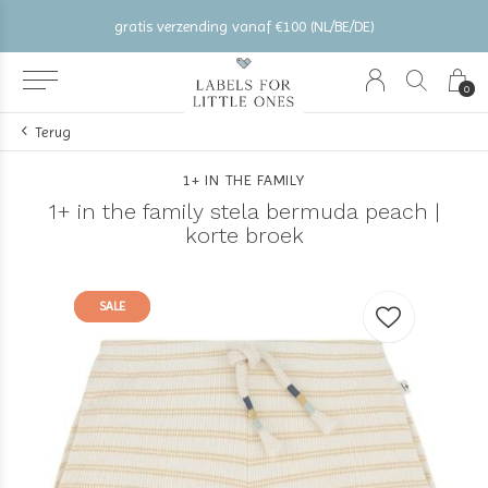
gratis verzending vanaf €100 (NL/BE/DE)
0
Terug
1+ IN THE FAMILY
1+ in the family stela bermuda peach |
korte broek
SALE
SALE