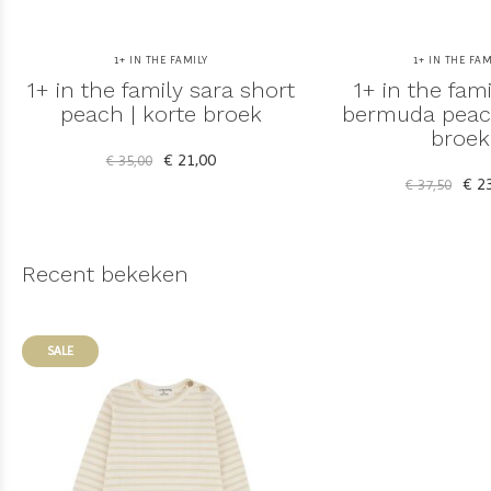
1+ IN THE FAMILY
1+ IN THE FAM
1+ in the family sara short
1+ in the fami
peach | korte broek
bermuda peach
broek
€ 21,00
€ 35,00
€ 23
€ 37,50
Recent bekeken
SALE