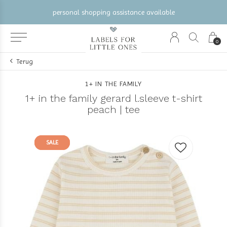
personal shopping assistance available
0
Terug
1+ IN THE FAMILY
1+ in the family gerard l.sleeve t-shirt
peach | tee
SALE
SALE