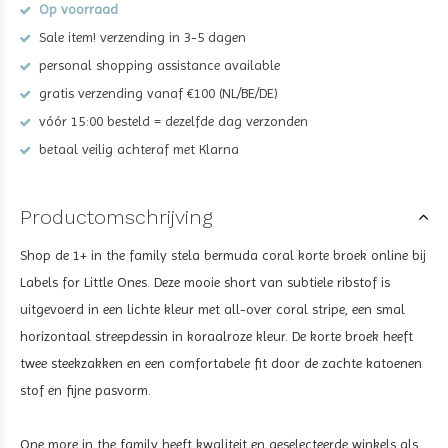
Op voorraad
Sale item! verzending in 3-5 dagen
personal shopping assistance available
gratis verzending vanaf €100 (NL/BE/DE)
vóór 15:00 besteld = dezelfde dag verzonden
betaal veilig achteraf met Klarna
Productomschrijving
Shop de
1+ in the family stela bermuda coral korte broek
online bij
Labels for Little Ones. Deze mooie short van subtiele ribstof is
uitgevoerd in een lichte kleur met all-over
coral
stripe, een smal
horizontaal streepdessin in koraalroze kleur. De korte broek heeft
twee steekzakken en een comfortabele fit door de zachte katoenen
stof en fijne pasvorm.
One more in the family heeft kwaliteit en geselecteerde winkels als