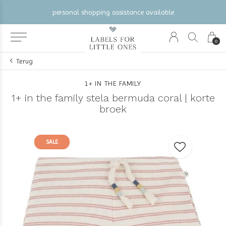
personal shopping assistance available
0
Terug
1+ IN THE FAMILY
1+ in the family stela bermuda coral | korte
broek
SALE
SALE