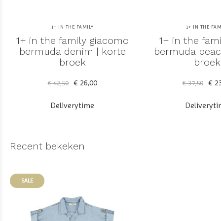
1+ IN THE FAMILY
1+ IN THE FAM
1+ in the family giacomo
1+ in the fami
bermuda denim | korte
bermuda peach
broek
broek
€ 26,00
€ 23
€ 42,50
€ 37,50
Deliverytime
Deliveryt
Recent bekeken
SALE