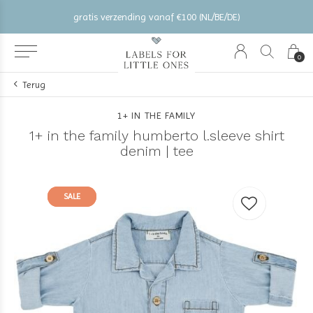
gratis verzending vanaf €100 (NL/BE/DE)
0
Terug
1+ IN THE FAMILY
1+ in the family humberto l.sleeve shirt
denim | tee
SALE
SALE