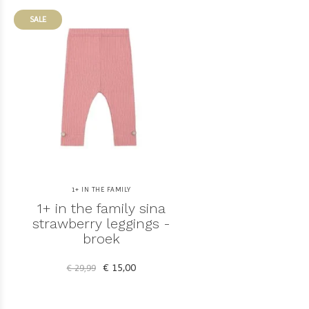
SALE
1+ IN THE FAMILY
1+ in the family sina
strawberry leggings -
broek
€ 15,00
€ 29,99