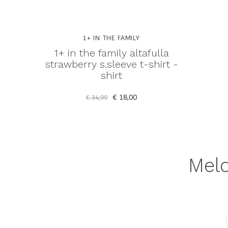
1+ IN THE FAMILY
1+ in the family altafulla
strawberry s.sleeve t-shirt -
shirt
€ 18,00
€ 34,99
Meld