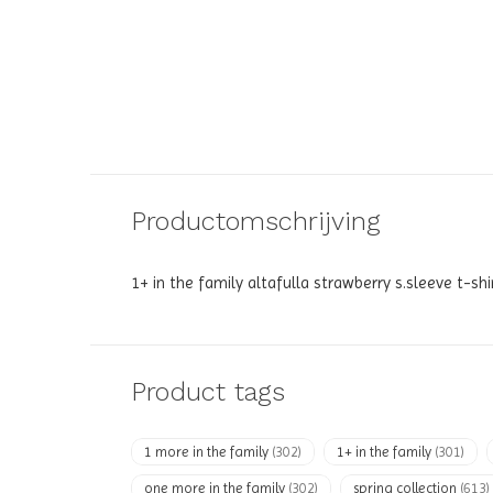
Productomschrijving
1+ in the family altafulla strawberry s.sleeve t-shir
Product tags
1 more in the family
(302)
1+ in the family
(301)
one more in the family
(302)
spring collection
(613)