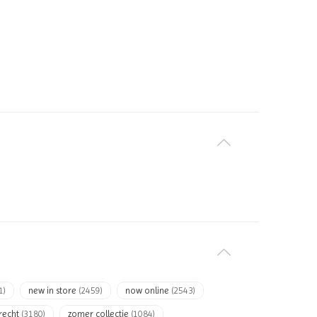
1)
new in store
(2459)
now online
(2543)
recht
(3180)
zomer collectie
(1084)