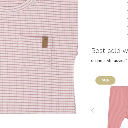
Best sold wi
online style advies
SALE
SALE