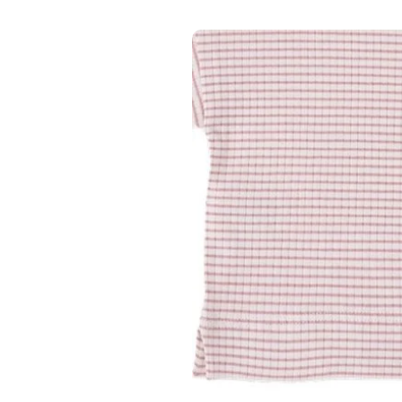
1+ IN THE FAMIL
1+ in the family 
strawberry s.sleeve
- shirt
€ 18,00
€ 34,99