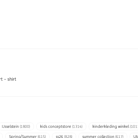
t - shirt
IJsselstein
(1800)
kids conceptstore
(1314)
kinderkleding winkel
(101
Spring/Summer
(615)
ss26
(828)
summer collection
(617)
Ut