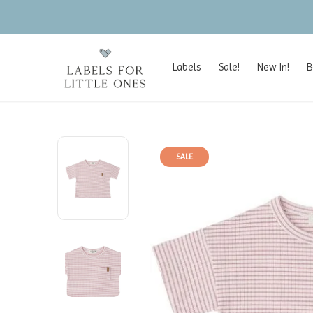
Labels
Sale!
New In!
B
SALE