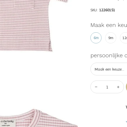
SKU:
12260151
Maak een keu
6m
9m
1
persoonlijke 