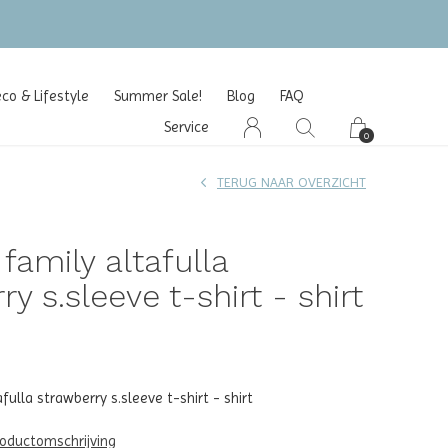
o & Lifestyle
Summer Sale!
Blog
FAQ
Service
0
TERUG NAAR OVERZICHT
 family altafulla
y s.sleeve t-shirt - shirt
afulla strawberry s.sleeve t-shirt - shirt
roductomschrijving