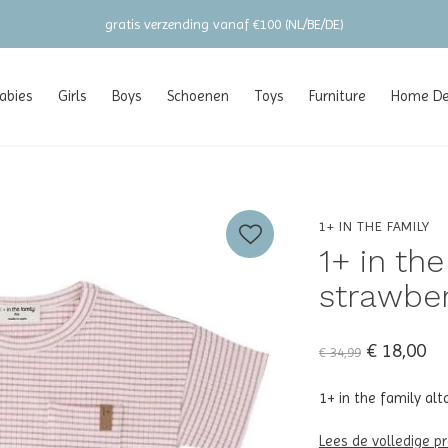
gratis verzending vanaf €100 (NL/BE/DE)
abies
Girls
Boys
Schoenen
Toys
Furniture
Home Dec
1+ IN THE FAMILY
1+ in the
strawberr
€ 18,00
€ 34,99
1+ in the family alt
Lees de volledige p