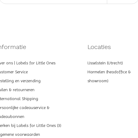
nformatie
Locaties
er ons | Labels for Little Ones
IJsselstein (Utrecht)
ustomer Service
Harmelen (headoffice &
estelling en verzending
showroom)
uilen & retourneren
nternational Shipping
ersoonlijke cadeauservice &
adeaubonnen
rken bij Labels for Little Ones (3)
lgemene voorwaarden