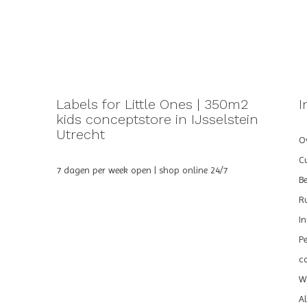
Labels for Little Ones | 350m2
I
kids conceptstore in IJsselstein
Utrecht
Ov
C
7 dagen per week open | shop online 24/7
B
R
I
P
c
We
A