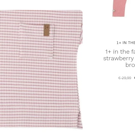
Y
1+ IN THE FAMILY
1+ IN TH
manacor
1+ in the family buger
1+ in the f
 t-shirt
strawberry bermuda -
strawberry 
short
br
€ 22,00
€ 42,49
€ 29,99