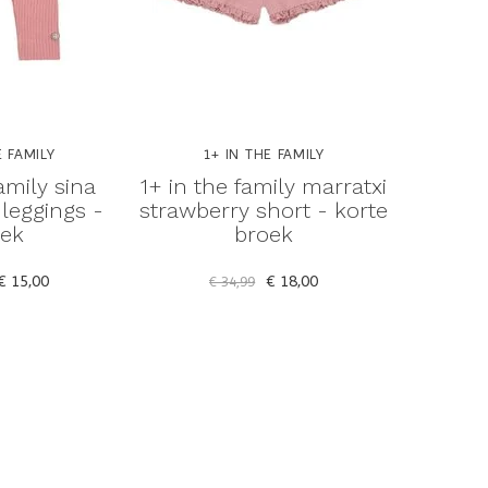
E FAMILY
1+ IN THE FAMILY
1
amily sina
1+ in the family marratxi
1+ in t
leggings -
strawberry short - korte
strawber
oek
broek
€ 15,00
€ 18,00
€ 34,99
€