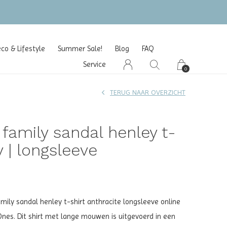
o & Lifestyle
Summer Sale!
Blog
FAQ
Service
0
TERUG NAAR OVERZICHT
e family sandal henley t-
y | longsleeve
amily sandal henley t-shirt anthracite longsleeve online
e Ones. Dit shirt met lange mouwen is uitgevoerd in een