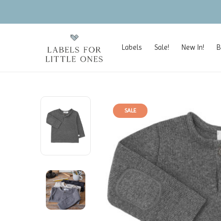
Labels
Sale!
New In!
B
SALE