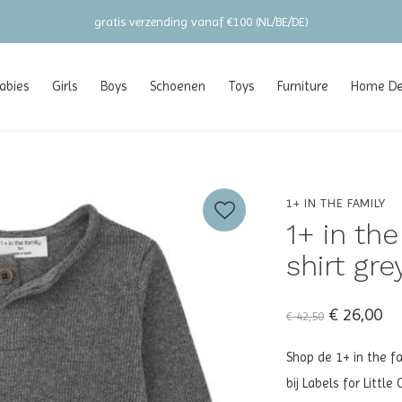
gratis verzending vanaf €100 (NL/BE/DE)
abies
Girls
Boys
Schoenen
Toys
Furniture
Home Dec
1+ IN THE FAMILY
1+ in th
shirt gre
€ 26,00
€ 42,50
Shop de 1+ in the f
bij Labels for Littl