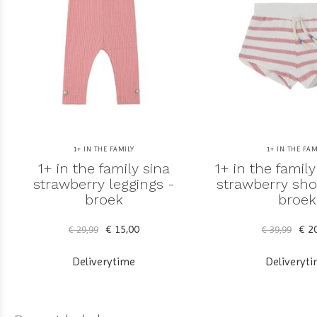
1+ IN THE FAMILY
1+ IN THE FAM
1+ in the family sina
1+ in the family
strawberry leggings -
strawberry sho
broek
broek
€ 15,00
€ 20
€ 29,99
€ 39,99
Deliverytime
Deliveryt