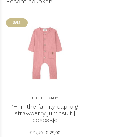
Recent bekeken
SALE
1+ IN THE FAMILY
1+ in the family caproig
strawberry jumpsuit |
boxpakje
€ 29,00
€ 57,49