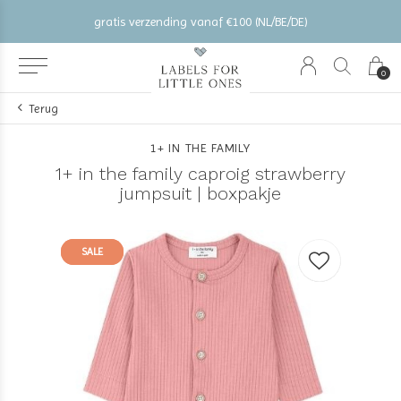
gratis verzending vanaf €100 (NL/BE/DE)
0
Terug
1+ IN THE FAMILY
1+ in the family caproig strawberry
jumpsuit | boxpakje
SALE
SALE