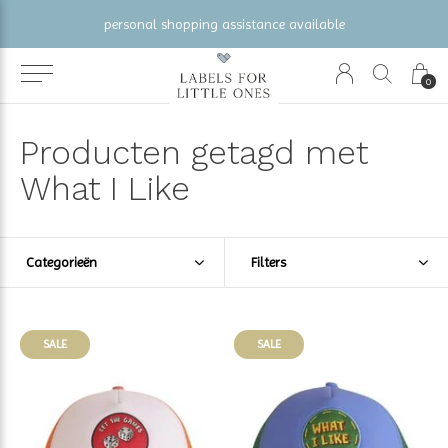
personal shopping assistance available
0
Producten getagd met
What I Like
Categorieën
Filters
SALE
SALE