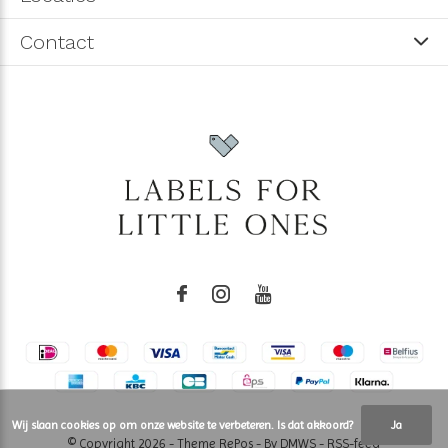
Contact
Wij slaan cookies op om onze website te verbeteren. Is dat akkoord?
Ja
© Copyright
2026
- Theme RePos - By
DMWS
-
RSS-feed