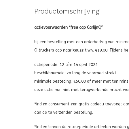
Productomschrijving
actievoorwaarden “free cap CarlijnQ”
bij een bestelling met een orderbedrag van minimaal
Q truckers cap naar keuze t.w.v. €19,00. Tijdens he
actieperiode: 12 t/m 14 april 2024
beschikbaarheid: zo lang de voorraad strekt
minimale besteding: €50,00 of meer met ten minste 1
deze actie kan niet met terugwerkende kracht word
*indien consument een gratis cadeau toevoegt aan
aan de te verzenden bestelling.
*Indien binnen de retourperiode artikelen worde