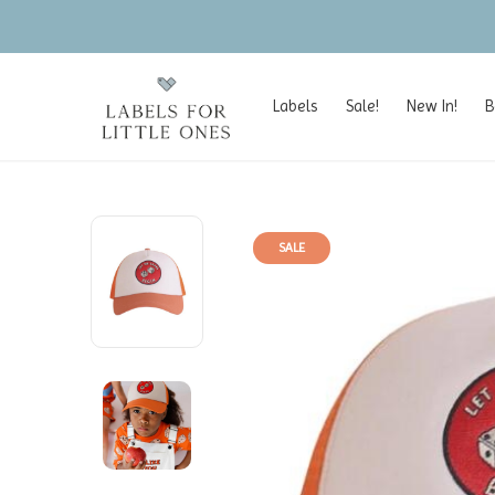
Labels
Sale!
New In!
B
SALE