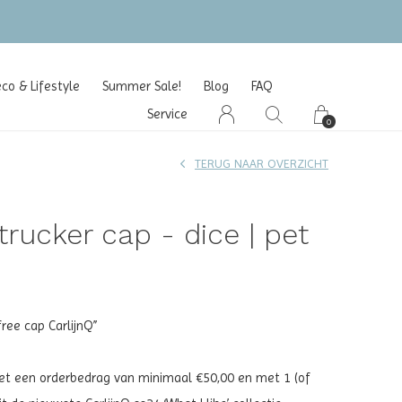
o & Lifestyle
Summer Sale!
Blog
FAQ
Service
0
TERUG NAAR OVERZICHT
trucker cap - dice | pet
ree cap CarlijnQ”
met een orderbedrag van minimaal €50,00 en met 1 (of