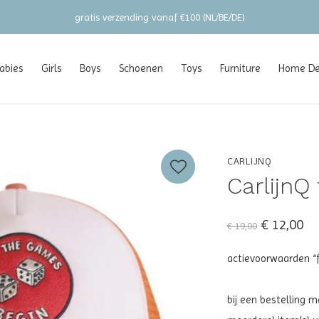
gratis verzending vanaf €100 (NL/BE/DE)
abies
Girls
Boys
Schoenen
Toys
Furniture
Home Dec
CARLIJNQ
CarlijnQ 
€ 12,00
€ 19,00
actievoorwaarden “f
bij een bestelling 