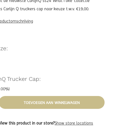
t de nieuwste CarlijnQ ss24 ‘What I like’ collectie
s Carlijn Q truckers cap naar keuze t.w.v. €19,00.
roductomschrijving
ze:
nQ Trucker Cap:
-100%)
TOEVOEGEN AAN WINKELWAGEN
View this product in our store?
Show store locations