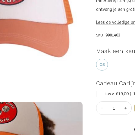
meerdere) item(s) ui
ontvang je een grati
Lees de volledige p
SKU:
9901403
Maak een keu
OS
Cadeau Carlij
t.w.v. €19,00 (