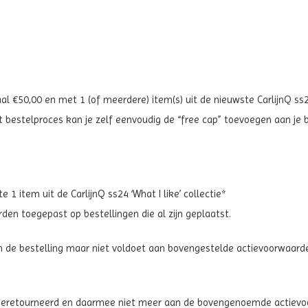
 €50,00 en met 1 (of meerdere) item(s) uit de nieuwste CarlijnQ ss24 ‘
t bestelproces kan je zelf eenvoudig de “free cap” toevoegen aan je b
 item uit de CarlijnQ ss24 ‘What I like’ collectie*
en toegepast op bestellingen die al zijn geplaatst.
 de bestelling maar niet voldoet aan bovengestelde actievoorwaarde
n geretourneerd en daarmee niet meer aan de bovengenoemde actiev