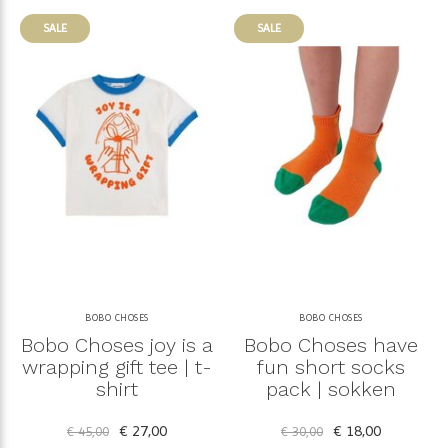
SALE
SALE
BOBO CHOSES
BOBO CHOSES
Bobo Choses joy is a
Bobo Choses have
wrapping gift tee | t-
fun short socks
shirt
pack | sokken
€ 27,00
€ 18,00
€ 45,00
€ 30,00