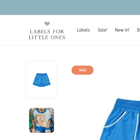
Labels
Sale!
New In!
B
SALE