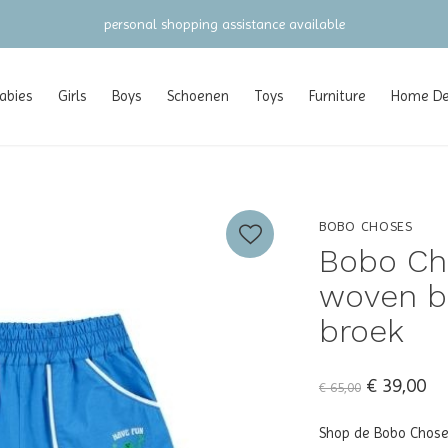
gratis verzending vanaf €100 (NL/BE/DE)
abies
Girls
Boys
Schoenen
Toys
Furniture
Home Dec
BOBO CHOSES
Bobo Ch
woven be
broek
€ 39,00
€ 65,00
Shop de Bobo Chose