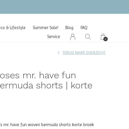
o & Lifestyle
Summer Sale!
Blog
FAQ
Service
0
TERUG NAAR OVERZICHT
oses mr. have fun
rmuda shorts | korte
s mr. have fun woven bermuda shorts korte broek