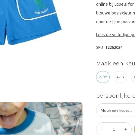
online bij Labels fo
blauwe basiskleur m
door de fijne pasvo
Lees de volledige p
SKU:
12252024
Maak een keu
2-3Y
4-5Y
persoonlijke 