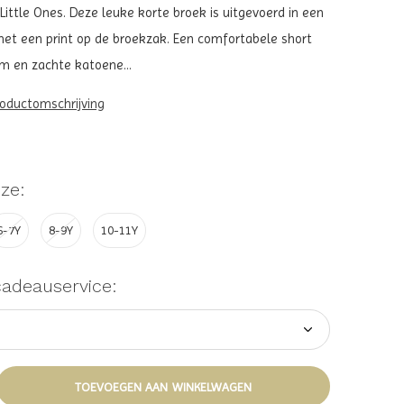
r Little Ones. Deze leuke korte broek is uitgevoerd in een
et een print op de broekzak. Een comfortabele short
rm en zachte katoene...
roductomschrijving
ze:
6-7Y
8-9Y
10-11Y
cadeauservice:
TOEVOEGEN AAN WINKELWAGEN