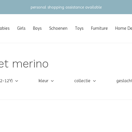
abies
Girls
Boys
Schoenen
Toys
Furniture
Home Dec
et merino
(2-12Y)
kleur
collectie
geslach