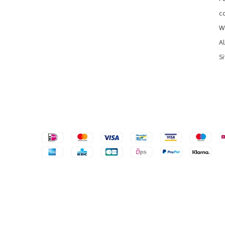
c
We
A
S