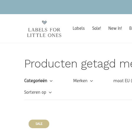
personal shopping assistance available
Labels
Sale!
New In!
B
Producten getagd m
Categorieën
Merken
maat EU 
Sorteren op
SALE