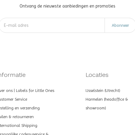
Ontvang de nieuwste aanbiedingen en promoties
Abonneer
nformatie
Locaties
er ons | Labels for Little Ones
IJsselstein (Utrecht)
ustomer Service
Harmelen (headoffice &
estelling en verzending
showroom)
uilen & retourneren
nternational Shipping
ersoonlijke cadeauservice &