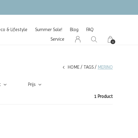
gratis verzending vanaf €100 (NL/BE/DE)
o & Lifestyle
Summer Sale!
Blog
FAQ
Service
0
HOME
TAGS
MERINO
t
Prijs
1 Product