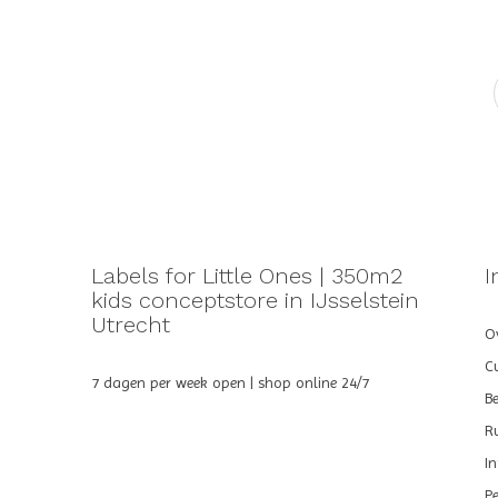
Labels for Little Ones | 350m2
I
kids conceptstore in IJsselstein
Utrecht
Ov
C
7 dagen per week open | shop online 24/7
B
R
I
P