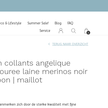
NL/BE/DE)
o & Lifestyle
Summer Sale!
Blog
FAQ
Service
0
TERUG NAAR OVERZICHT
n collants angelique
jouree laine merinos noir
on | maillot
kenmerken zich door de sterke kwaliteit met fijne