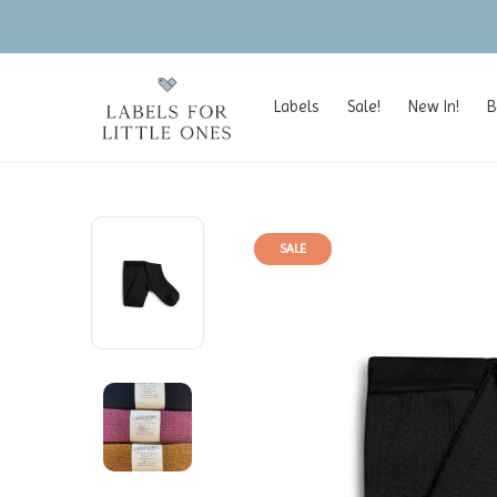
e
Labels
Sale!
New In!
B
SALE