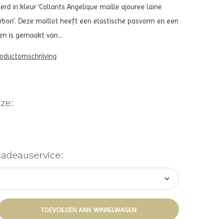
oerd in kleur ‘Collants Angelique maille ajouree laine
rbon’. Deze maillot heeft een elastische pasvorm en een
en is gemaakt van...
roductomschrijving
ze:
cadeauservice:
TOEVOEGEN AAN WINKELWAGEN