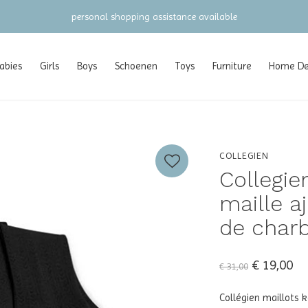
gratis verzending vanaf €100 (
abies
Girls
Boys
Schoenen
Toys
Furniture
Home Dec
COLLEGIEN
Collegie
maille a
de charb
€ 19,00
€ 31,00
Collégien maillots 