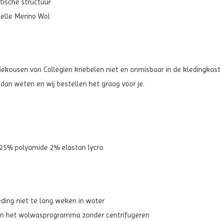
tische structuur
telle Merino Wol
 kniekousen van Collegien kriebelen niet en onmisbaar in de kledingkas
 dan weten en wij bestellen het graag voor je.
25% polyamide 2% elastan lycra
ding niet te lang weken in water
dan het wolwasprogramma zonder centrifugeren