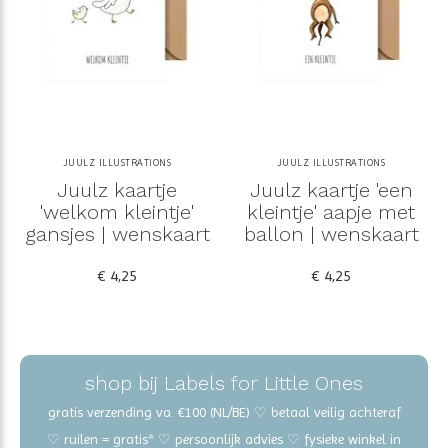
JUULZ ILLUSTRATIONS
JUULZ ILLUSTRATIONS
Juulz kaartje
Juulz kaartje 'een
'welkom kleintje'
kleintje' aapje met
gansjes | wenskaart
ballon | wenskaart
€ 4,25
€ 4,25
shop bij Labels for Little Ones
gratis verzending va. €100 (NL/BE) ♡ betaal veilig achteraf
♡ ruilen = gratis* ♡ persoonlijk advies ♡ fysieke winkel in