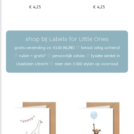
€ 4,25
€ 4,25
shop bij Labels for Little Ones
gratis verzending va. €100 (NL/BE) ♡ betaal veilig achteraf
♡ ruilen = gratis* ♡ persoonlijk advies ♡ fysieke winkel in
IJsselstein Utrecht ♡ meer dan 3.000 stylen op voorraad