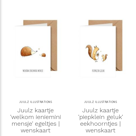
JUULZ ILLUSTRATIONS
JUULZ ILLUSTRATIONS
Juulz kaartje
Juulz kaartje
'welkom ieniemini
'piepklein geluk'
mensje' egeltjes |
eekhoorntjes |
wenskaart
wenskaart