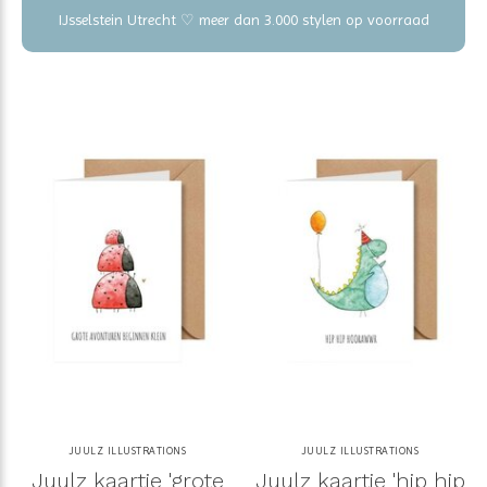
IJsselstein Utrecht ♡ meer dan 3.000 stylen op voorraad
JUULZ ILLUSTRATIONS
JUULZ ILLUSTRATIONS
Juulz kaartje 'grote
Juulz kaartje 'hip hip