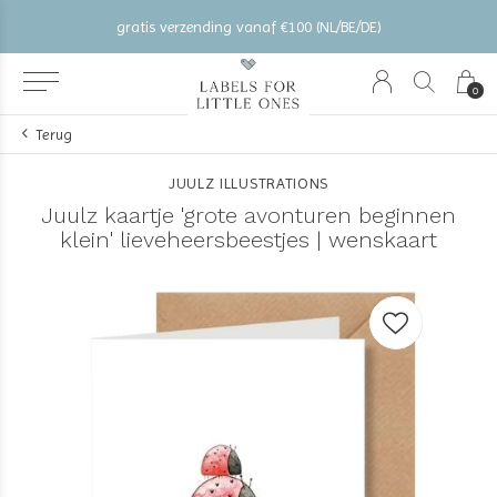
gratis verzending vanaf €100 (NL/BE/DE)
0
Terug
JUULZ ILLUSTRATIONS
Juulz kaartje 'grote avonturen beginnen
klein' lieveheersbeestjes | wenskaart