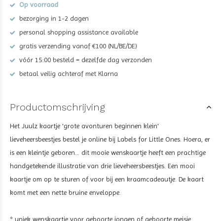
Op voorraad
bezorging in 1-2 dagen
personal shopping assistance available
gratis verzending vanaf €100 (NL/BE/DE)
vóór 15:00 besteld = dezelfde dag verzonden
betaal veilig achteraf met Klarna
Productomschrijving
Het Juulz kaartje 'grote avonturen beginnen klein'
lieveheersbeestjes bestel je online bij Labels for Little Ones. Hoera, er
is een kleintje geboren... dit mooie wenskaartje heeft een prachtige
handgetekende illustratie van drie lieveheersbeestjes. Een mooi
kaartje om op te sturen of voor bij een kraamcadeautje. De kaart
komt met een nette bruine enveloppe.
* uniek wenskaartje voor geboorte jongen of geboorte meisje