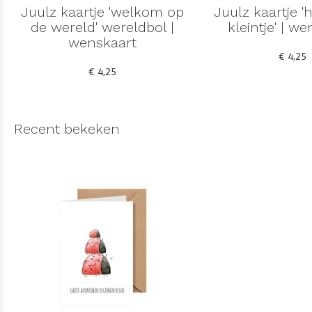
Juulz kaartje 'welkom op
Juulz kaartje 
de wereld' wereldbol |
kleintje' | w
wenskaart
€ 4,25
€ 4,25
Recent bekeken