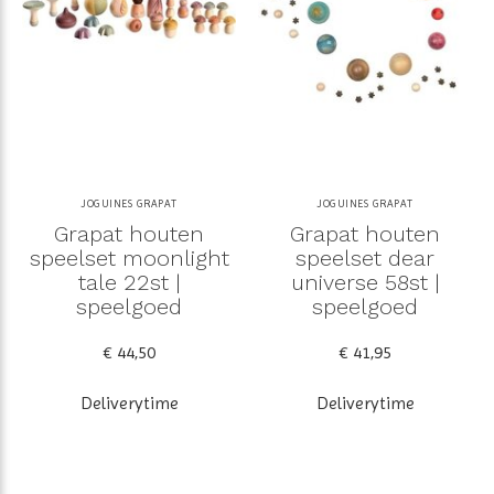
JOGUINES GRAPAT
JOGUINES GRAPAT
Grapat houten
Grapat houten
speelset moonlight
speelset dear
tale 22st |
universe 58st |
speelgoed
speelgoed
€ 44,50
€ 41,95
Deliverytime
Deliverytime