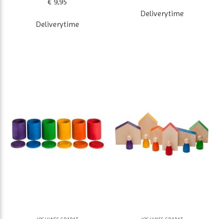
€ 9,95
Deliverytime
Deliverytime