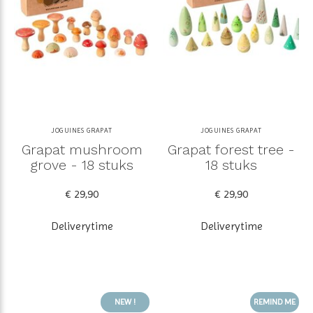
JOGUINES GRAPAT
JOGUINES GRAPAT
Grapat mushroom
Grapat forest tree -
grove - 18 stuks
18 stuks
€ 29,90
€ 29,90
Deliverytime
Deliverytime
NEW !
REMIND ME