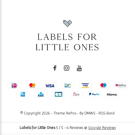
© Copyright
2026
- Theme RePos - By
DMWS
-
RSS-feed
Labels for Little Ones
5
/
5
-
4
Reviews @
Google Reviews