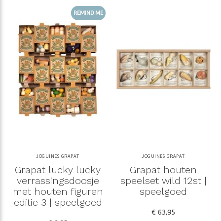
REMIND ME
JOGUINES GRAPAT
JOGUINES GRAPAT
Grapat lucky lucky
Grapat houten
verrassingsdoosje
speelset wild 12st |
met houten figuren
speelgoed
editie 3 | speelgoed
€ 63,95