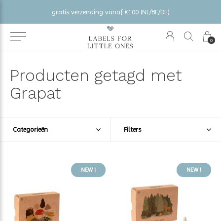
gratis verzending vanaf €100 (NL/BE/DE)
0
Producten getagd met
Grapat
Categorieën
Filters
NEW !
NEW !