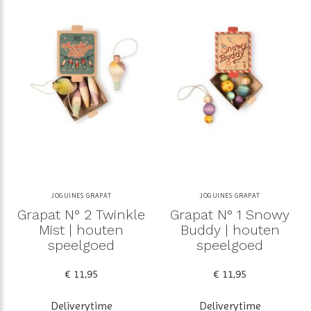
JOGUINES GRAPAT
JOGUINES GRAPAT
Grapat N° 2 Twinkle
Grapat N° 1 Snowy
Mist | houten
Buddy | houten
speelgoed
speelgoed
€ 11,95
€ 11,95
Deliverytime
Deliverytime