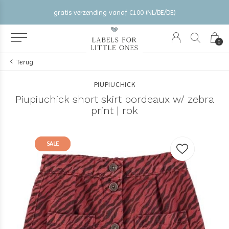
gratis verzending vanaf €100 (NL/BE/DE)
0
Terug
PIUPIUCHICK
Piupiuchick short skirt bordeaux w/ zebra
print | rok
SALE
SALE