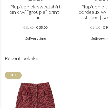
PIUPIUCHICK
PIUPIUCHIC
Piupiuchick sweatshirt
Piupiuchick
pink w/ "groupie" print |
bordeaux w/
trui
stripes | s
€ 35,00
€ 9
€ 57,00
€ 14,00
Deliverytime
Deliveryt
Recent bekeken
SALE