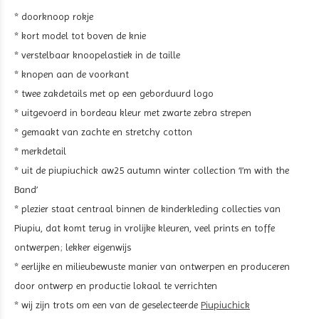
* doorknoop rokje
* kort model tot boven de knie
* verstelbaar knoopelastiek in de taille
* knopen aan de voorkant
* twee zakdetails met op een geborduurd logo
* uitgevoerd in
bordeau kleur met zwarte zebra strepen
* gemaakt van zachte en stretchy cotton
* merkdetail
* uit de piupiuchick aw25 autumn winter collection ‘I’m with the
Band’
* plezier staat centraal binnen de kinderkleding collecties van
Piupiu, dat komt terug in vrolijke kleuren, veel prints en toffe
ontwerpen; lekker eigenwijs
* eerlijke en milieubewuste manier van ontwerpen en produceren
door ontwerp en productie lokaal te verrichten
* wij zijn trots om een van de geselecteerde
Piupiuchick