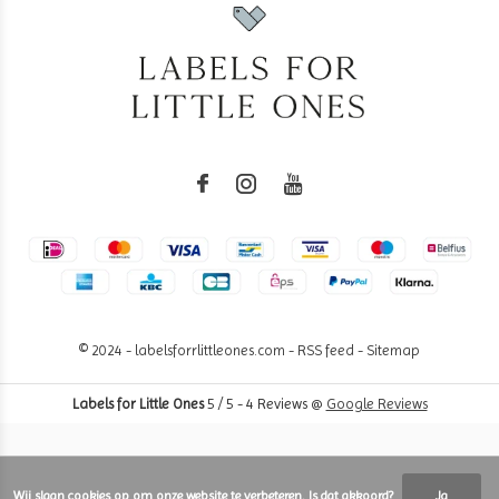
© 2024 - labelsforrlittleones.com -
RSS feed
-
Sitemap
Labels for Little Ones
5
/
5
-
4
Reviews @
Google Reviews
Wij slaan cookies op om onze website te verbeteren. Is dat akkoord?
Ja